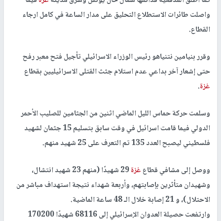
كما أطلق المدفعية قذائفها شمال خان يونس وشرق مدينة
غزة
فيما
واصلت طائرات الاستطلاع التحليق على مدار الساعة في كامل ارجاء
القطاع.
وقرر بنيامين نتنياهو رئيس الوزراء الاسرائيلي تأجيل فتح معبر رفح
حتى إشعار آخر بداعي عدم استلام جثث القتلى الاسرائيليين بقطاع
غزة
.
وسلمت حركة حماس الليل الماضي اثنين من الجثامين للصليب الأحمر
الدولي فيما قامت اسرائيل في وقت سابق بتسليم 15 جثمان لشهيد
فلسطيني ليصبح العدد 135 تم التعرف على 25 شهيد منهم.
ووصل إلى مشافي قطاع
غزة
29 شهيدًا (منهم 23 شهيد انتشال،
وشهيدان متأثرين بإصابتهم، وأربعة شهداء نتيجة استهداف مباشر من
الاحتلال)، و 21 إصابة خلال الـ 48 ساعة الماضية.
وارتفعت حصيلة العدوان الإسرائيلي إلى 68116 شهيدًا 170200