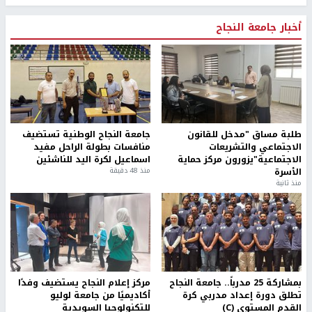
أخبار جامعة النجاح
طلبة مساق "مدخل للقانون
جامعة النجاح الوطنية تستضيف
الاجتماعي والتشريعات
منافسات بطولة الراحل مفيد
الاجتماعية"يزورون مركز حماية
اسماعيل لكرة اليد للناشئين
الأسرة
منذ 48 دقيقة
منذ ثانية
بمشاركة 25 مدرباً.. جامعة النجاح
مركز إعلام النجاح يستضيف وفدًا
تطلق دورة إعداد مدربي كرة
أكاديميًا من جامعة لوليو
القدم المستوى (C)
للتكنولوجيا السويدية