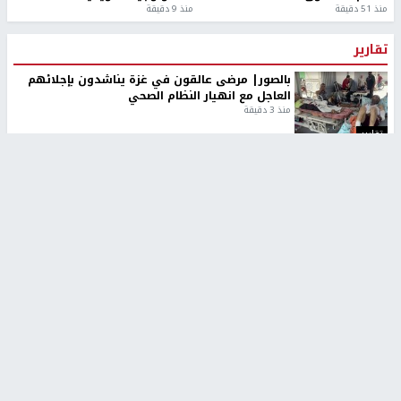
منذ 51 دقيقة
منذ 9 دقيقة
تقارير
بالصور| مرضى عالقون في غزة يناشدون بإجلائهم
العاجل مع انهيار النظام الصحي
منذ 3 دقيقة
تقارير
" قانون درومي".. بين حق الدفاع عن النفس وواقع
الفلسطينيين تحت الاحتلال
منذ 8 ثواني
تقارير
شهداء بينهم أطفال في غزة.. والاحتلال يصعّد
غاراته ويمنح السكان دقائق للإخلاء
منذ 11 ثانية
تقارير
تصريحات خاصة
تصريحات خاصة
تصريحات خاصة