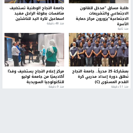
طلبة مساق "مدخل للقانون
جامعة النجاح الوطنية تستضيف
الاجتماعي والتشريعات
منافسات بطولة الراحل مفيد
الاجتماعية"يزورون مركز حماية
اسماعيل لكرة اليد للناشئين
الأسرة
منذ 48 دقيقة
منذ ثانية
بمشاركة 25 مدرباً.. جامعة النجاح
مركز إعلام النجاح يستضيف وفدًا
تطلق دورة إعداد مدربي كرة
أكاديميًا من جامعة لوليو
القدم المستوى (C)
للتكنولوجيا السويدية
منذ 51 دقيقة
منذ 9 دقيقة
تقارير
بالصور| مرضى عالقون في غزة يناشدون بإجلائهم
العاجل مع انهيار النظام الصحي
منذ 3 دقيقة
تقارير