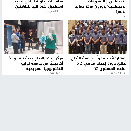
الاجتماعي والتشريعات
منافسات بطولة الراحل مفيد
الاجتماعية"يزورون مركز حماية
اسماعيل لكرة اليد للناشئين
الأسرة
منذ 48 دقيقة
منذ ثانية
بمشاركة 25 مدرباً.. جامعة النجاح
مركز إعلام النجاح يستضيف وفدًا
تطلق دورة إعداد مدربي كرة
أكاديميًا من جامعة لوليو
القدم المستوى (C)
للتكنولوجيا السويدية
منذ 51 دقيقة
منذ 9 دقيقة
تقارير
" قانون درومي".. بين حق الدفاع عن النفس وواقع
الفلسطينيين تحت الاحتلال
منذ 8 ثواني
تقارير
شهداء بينهم أطفال في غزة.. والاحتلال يصعّد
غاراته ويمنح السكان دقائق للإخلاء