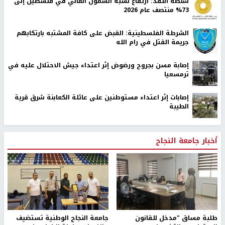
سلطة النقد: ارتفاع نسبة الشمول المالي في فلسطين إلى
73% منتصف عام 2026
الشرطة الفلسطينية: القبض على كافة المشتبه بارتكابهم
جريمة القتل في رام الله
إصابة مسن بجروح ورضوض إثر اعتداء جيش الاحتلال عليه في
ترمسعيا
‏إصابات إثر اعتداء مستوطنين على عائلة الكعابنة شرق قرية
الطيبة
أخبار جامعة النجاح
طلبة مساق "مدخل للقانون
جامعة النجاح الوطنية تستضيف