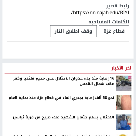
رابط قصير
https://nn.najah.edu/BIYI/
الكلمات المفتاحية
قطاع غزة
وقف اطلاق النار
اخر الأخبار
16 إصابة منذ بدء عدوان الاحتلال على مخيم قلنديا وكفر
عقب شمال القدس
نحو 58 ألف إصابة بجدري الماء في قطاع غزة منذ بداية العام
الاحتلال يسلم جثمان الشهيد علاء صبيح من قرية تياسير