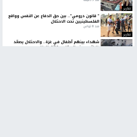
تقارير
" قانون درومي".. بين حق الدفاع عن النفس وواقع
الفلسطينيين تحت الاحتلال
منذ 8 ثواني
تقارير
شهداء بينهم أطفال في غزة.. والاحتلال يصعّد
غاراته ويمنح السكان دقائق للإخلاء
منذ 11 ثانية
تقارير
تصريحات خاصة
تصريحات خاصة
تصريحات خاصة
غازي حمد للشرق: الاتفاق حصيلة
مدير مستشفى النجاح: : نقل
مفاوضات طويلة استمرت ستة
أجهزة غسيل الكلى دون تجهيزات
شهور
متكاملة خطر على المرضى