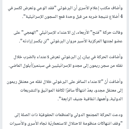
وأضاف مكتب إعلام الأسرى أن البرغوثي "فقد الوعي وتعرض لكسر في
4 أضلاع نتيجة ضربه من قبل وحدة قمع السجون الإسرائيلية".
وقالت حركة "فتح" الأربعاء، إن الاعتداء الإسرائيلي "الهمجي" على
عضو لجنتها المركزية الأسير مروان البرغوثي "لن يكسر إرادته".
وأضافت الحركة في بيان، إن البرغوثي تعرض لاعتداء بالضرب خلال
نقله من سجن ريمون إلى مجدو الإسرائيليين في سبتمبر/أيلول الماضي.
وأضافت أنّ "الاعتداء السافر على البرغوثي خلال نقله من معتقل ريمون
إلى معتقل مجدو، يعدّ انتهاكًا سافرًا لكافة المواثيق والتشريعات
الدولية، وأهمها، اتفاقية جنيف الرابعة".
ودعت الحركة المجتمع الدولي والمنظمات الحقوقيّة ذات الصلة إلى
"وقف انتهاكات منظومة الاحتلال الاستعماريّة تجاه الأسرى والأسيرات