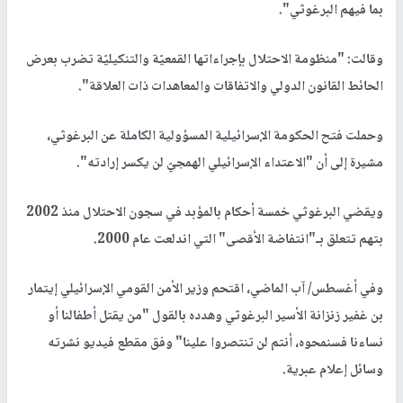
بما فيهم البرغوثي".
وقالت: "منظومة الاحتلال بإجراءاتها القمعيّة والتنكيليّة تضرب بعرض
الحائط القانون الدولي والاتفاقات والمعاهدات ذات العلاقة".
وحملت فتح الحكومة الإسرائيلية المسؤولية الكاملة عن البرغوثي،
مشيرة إلى أن "الاعتداء الإسرائيلي الهمجيّ لن يكسر إرادته".
ويقضي البرغوثي خمسة أحكام بالمؤبد في سجون الاحتلال منذ 2002
بتهم تتعلق بـ"انتفاضة الأقصى" التي اندلعت عام 2000.
وفي أغسطس/ آب الماضي، اقتحم وزير الأمن القومي الإسرائيلي إيتمار
بن غفير زنزانة الأسير البرغوثي وهدده بالقول "من يقتل أطفالنا أو
نساءنا فسنمحوه، أنتم لن تنتصروا علينا" وفق مقطع فيديو نشرته
وسائل إعلام عبرية.