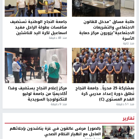
طلبة مساق "مدخل للقانون
جامعة النجاح الوطنية تستضيف
الاجتماعي والتشريعات
منافسات بطولة الراحل مفيد
الاجتماعية"يزورون مركز حماية
اسماعيل لكرة اليد للناشئين
الأسرة
منذ 48 دقيقة
منذ ثانية
بمشاركة 25 مدرباً.. جامعة النجاح
مركز إعلام النجاح يستضيف وفدًا
تطلق دورة إعداد مدربي كرة
أكاديميًا من جامعة لوليو
القدم المستوى (C)
للتكنولوجيا السويدية
منذ 51 دقيقة
منذ 9 دقيقة
تقارير
بالصور| مرضى عالقون في غزة يناشدون بإجلائهم
العاجل مع انهيار النظام الصحي
منذ 3 دقيقة