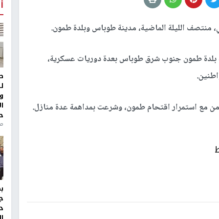
أ
، منتصف الليلة الماضية، مدينة طوباس وبلدة طمون.
ية بلدة طمون جنوب شرق طوباس بعدة دوريات عسكرية،
اطنين.
ط
ل
و
ا
ن مع استمرار اقتحام طمون، وشرعت بمداهمة عدة منازل.
ح
من
ط
ج
د
ال