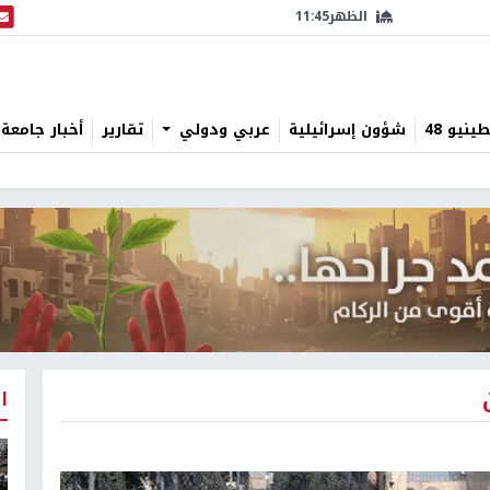
الظهر
11:45
البث
نيو 48
شؤون إسرائيلية
عربي ودولي
تقارير
أخبار جامعة 
ا