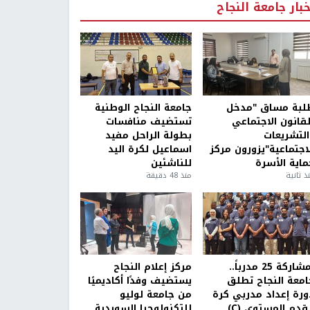
خبار جامعة النجاح
لبة مساق "مدخل
جامعة النجاح الوطنية
لقانون الاجتماعي
تستضيف منافسات
التشريعات
بطولة الراحل مفيد
لاجتماعية"يزورون مركز
اسماعيل لكرة اليد
ماية الأسرة
للناشئين
ذ ثانية
منذ 48 دقيقة
بمشاركة 25 مدرباً..
مركز إعلام النجاح
امعة النجاح تطلق
يستضيف وفدًا أكاديميًا
ورة إعداد مدربي كرة
من جامعة لوليو
قدم المستوى (C)
للتكنولوجيا السويدية