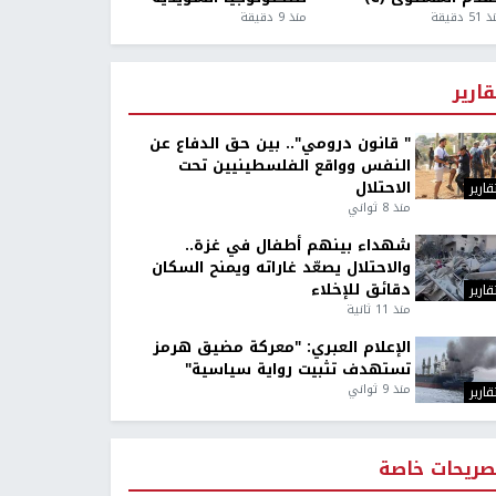
5 دقيقة
منذ 9 دقيقة
قارير
" قانون درومي".. بين حق الدفاع عن
النفس وواقع الفلسطينيين تحت
الاحتلال
قارير
منذ 8 ثواني
شهداء بينهم أطفال في غزة..
والاحتلال يصعّد غاراته ويمنح السكان
دقائق للإخلاء
قارير
منذ 11 ثانية
الإعلام العبري: "معركة مضيق هرمز
تستهدف تثبيت رواية سياسية"
منذ 9 ثواني
قارير
صريحات خاصة