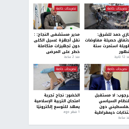
تصريحات خاصة
تصريحات خاصة
ازي حمد للشرق:
مدير مستشفى النجاح: :
لاتفاق حصيلة مفاوضات
نقل أجهزة غسيل الكلى
ويلة استمرت ستة
دون تجهيزات متكاملة
هور
خطر على المرضى
1 ثانية
منذ 2 ساعة
تصريحات خاصة
تصريحات خاصة
لرجوب: لا مستقبل
الخضور: نجاح تجربة
لنظام السياسي
امتحان التربية الإسلامية
لفلسطيني دون
يمهد للتوسع إلكترونيًا
نتخابات ديمقراطية
1 شهر ago
ذ ساعة