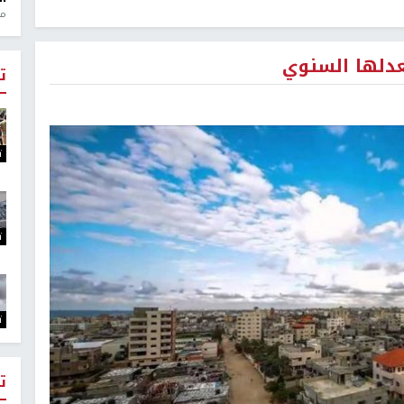
منذ 1
دلها السنوي
ت
ت
ت
ت
ت