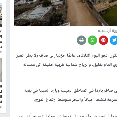
رة أرشيفية
غ
ا
ط
ش
منذ 2
ون الجو اليوم الثلاثاء، غائمًا جزئيا إلى صاف ولا يطرأ تغير
 العام بقليل، والرياح شمالية غربية خفيفة إلى معتدلة
ا
ى صاف باردا في المناطق الجبلية وباردا نسبيا في بقية
ل
ا
لسرعة تنشط احياناً والبحر متوسط ارتفاع الموج.
ا
من
اف ويطرأ انخفاض طفيف على درجات الحرارة لتصبح أدنى من