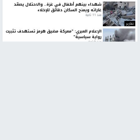
شهداء بينهم أطفال في غزة.. والاحتلال يصعّد
غاراته ويمنح السكان دقائق للإخلاء
منذ 11 ثانية
تقارير
الإعلام العبري: "معركة مضيق هرمز تستهدف تثبيت
رواية سياسية"
منذ 9 ثواني
تقارير
تصريحات خاصة
تصريحات خاصة
تصريحات خاصة
غازي حمد للشرق: الاتفاق حصيلة
مدير مستشفى النجاح: : نقل
مفاوضات طويلة استمرت ستة
أجهزة غسيل الكلى دون تجهيزات
شهور
متكاملة خطر على المرضى
منذ 12 ثانية
منذ 2 ساعة
تصريحات خاصة
تصريحات خاصة