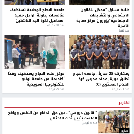
طلبة مساق "مدخل للقانون
جامعة النجاح الوطنية تستضيف
الاجتماعي والتشريعات
منافسات بطولة الراحل مفيد
الاجتماعية"يزورون مركز حماية
اسماعيل لكرة اليد للناشئين
الأسرة
منذ 48 دقيقة
منذ ثانية
بمشاركة 25 مدرباً.. جامعة النجاح
مركز إعلام النجاح يستضيف وفدًا
تطلق دورة إعداد مدربي كرة
أكاديميًا من جامعة لوليو
القدم المستوى (C)
للتكنولوجيا السويدية
منذ 51 دقيقة
منذ 9 دقيقة
تقارير
" قانون درومي".. بين حق الدفاع عن النفس وواقع
الفلسطينيين تحت الاحتلال
منذ 8 ثواني
تقارير