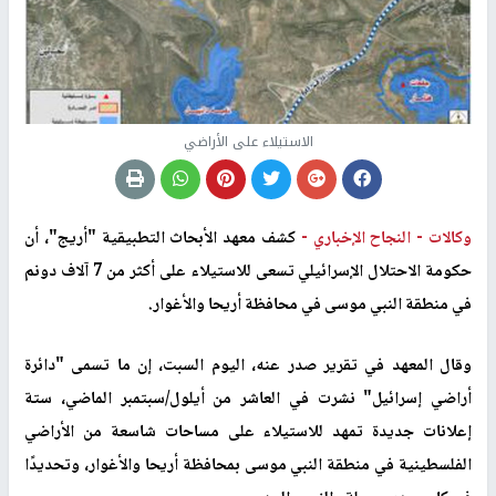
الاستيلاء على الأراضي
وكالات -
النجاح الإخباري -
كشف معهد الأبحاث التطبيقية "أريج"، أن
حكومة الاحتلال الإسرائيلي تسعى للاستيلاء على أكثر من 7 آلاف دونم
في منطقة النبي موسى في محافظة أريحا والأغوار.
وقال المعهد في تقرير صدر عنه، اليوم السبت، إن ما تسمى "دائرة
أراضي إسرائيل" نشرت في العاشر من أيلول
/
سبتمبر الماضي، ستة
إعلانات جديدة تمهد للاستيلاء على مساحات شاسعة من الأراضي
الفلسطينية في منطقة النبي موسى بمحافظة أريحا والأغوار، وتحديدًا