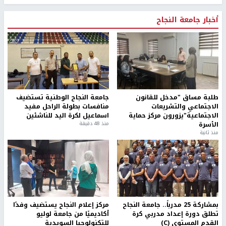
أخبار جامعة النجاح
طلبة مساق "مدخل للقانون
جامعة النجاح الوطنية تستضيف
الاجتماعي والتشريعات
منافسات بطولة الراحل مفيد
الاجتماعية"يزورون مركز حماية
اسماعيل لكرة اليد للناشئين
الأسرة
منذ 48 دقيقة
منذ ثانية
بمشاركة 25 مدرباً.. جامعة النجاح
مركز إعلام النجاح يستضيف وفدًا
تطلق دورة إعداد مدربي كرة
أكاديميًا من جامعة لوليو
القدم المستوى (C)
للتكنولوجيا السويدية