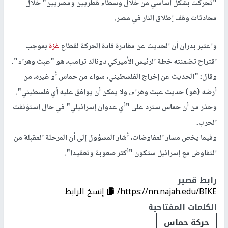
"تحركت بشكل أساسي من خلال وسطاء قطريين ومصريين" خلال
محادثات وقف إطلاق النار في مصر.
واعتبر بدران أن الحديث عن مغادرة قادة الحركة لقطاع
غزة
بموجب
اقتراح تضمنته خطة الرئيس الأميركي دونالد ترامب، هو "عبث وهراء".
وقال: "الحديث عن إخراج الفلسطيني، سواء من حماس أو غيره، من
أرضه (هو) حديث عبث وهراء، ولا يمكن أن يوافق عليه أي فلسطيني".
وحذر من أن حماس سترد على "أي عدوان إسرائيلي" في حال استؤنفت
الحرب.
وفيما يخص مسار المفاوضات، أشار المسؤول إلى أن المرحلة المقبلة من
التفاوض مع إسرائيل ستكون "أكثر صعوبة وتعقيدا".
رابط قصير
https://nn.najah.edu/BIKE/
إنسخ الرابط
الكلمات المفتاحية
حركة حماس