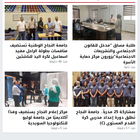
طلبة مساق "مدخل للقانون
جامعة النجاح الوطنية تستضيف
الاجتماعي والتشريعات
منافسات بطولة الراحل مفيد
الاجتماعية"يزورون مركز حماية
اسماعيل لكرة اليد للناشئين
الأسرة
منذ 48 دقيقة
منذ ثانية
بمشاركة 25 مدرباً.. جامعة النجاح
مركز إعلام النجاح يستضيف وفدًا
تطلق دورة إعداد مدربي كرة
أكاديميًا من جامعة لوليو
القدم المستوى (C)
للتكنولوجيا السويدية
منذ 51 دقيقة
منذ 9 دقيقة