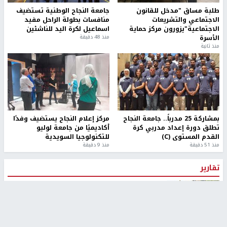
طلبة مساق "مدخل للقانون
جامعة النجاح الوطنية تستضيف
الاجتماعي والتشريعات
منافسات بطولة الراحل مفيد
الاجتماعية"يزورون مركز حماية
اسماعيل لكرة اليد للناشئين
الأسرة
منذ 48 دقيقة
منذ ثانية
بمشاركة 25 مدرباً.. جامعة النجاح
مركز إعلام النجاح يستضيف وفدًا
تطلق دورة إعداد مدربي كرة
أكاديميًا من جامعة لوليو
القدم المستوى (C)
للتكنولوجيا السويدية
منذ 51 دقيقة
منذ 9 دقيقة
تقارير
" قانون درومي".. بين حق الدفاع عن النفس وواقع
الفلسطينيين تحت الاحتلال
منذ 8 ثواني
تقارير