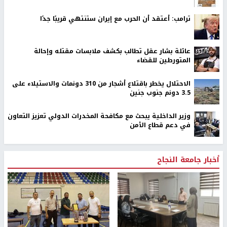
ترامب: أعتقد أن الحرب مع إيران ستنتهي قريبًا جدًا
عائلة بشار عقل تطالب بكشف ملابسات مقتله وإحالة
المتورطين للقضاء
الاحتلال يخطر باقتلاع أشجار من 310 دونمات والاستيلاء على
3.5 دونم جنوب جنين
وزير الداخلية يبحث مع مكافحة المخدرات الدولي تعزيز التعاون
في دعم قطاع الأمن
أخبار جامعة النجاح