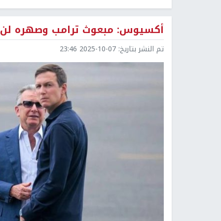
أكسيوس: مبعوث ترامب وصهره لن ي
تم النشر بتاريخ:
2025-10-07 23:46