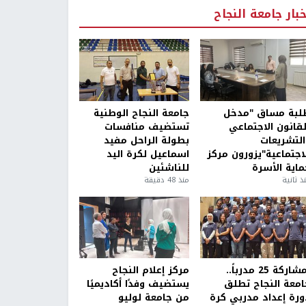
خبار جامعة النجاح
لبة مساق "مدخل
جامعة النجاح الوطنية
لقانون الاجتماعي
تستضيف منافسات
التشريعات
بطولة الراحل مفيد
لاجتماعية"يزورون مركز
اسماعيل لكرة اليد
ماية الأسرة
للناشئين
ذ ثانية
منذ 48 دقيقة
بمشاركة 25 مدرباً..
مركز إعلام النجاح
امعة النجاح تطلق
يستضيف وفدًا أكاديميًا
ورة إعداد مدربي كرة
من جامعة لوليو