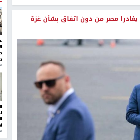
غادرا مصر من دون اتفاق بشأن غزة
غ
ا
ط
ش
منذ 2
ا
ل
ا
ا
من