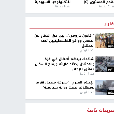
قدم المستوى (C)
للتكنولوجيا السويدية
5 دقيقة
منذ 9 دقيقة
قارير
" قانون درومي".. بين حق الدفاع عن
النفس وواقع الفلسطينيين تحت
الاحتلال
قارير
منذ 8 ثواني
شهداء بينهم أطفال في غزة..
والاحتلال يصعّد غاراته ويمنح السكان
دقائق للإخلاء
قارير
منذ 11 ثانية
الإعلام العبري: "معركة مضيق هرمز
تستهدف تثبيت رواية سياسية"
منذ 9 ثواني
قارير
صريحات خاصة