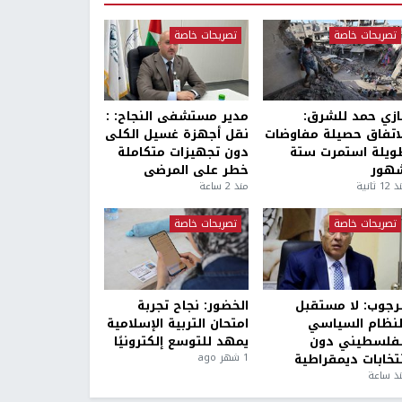
تصريحات خاصة
تصريحات خاصة
ازي حمد للشرق:
مدير مستشفى النجاح: :
لاتفاق حصيلة مفاوضات
نقل أجهزة غسيل الكلى
ويلة استمرت ستة
دون تجهيزات متكاملة
هور
خطر على المرضى
1 ثانية
منذ 2 ساعة
تصريحات خاصة
تصريحات خاصة
لرجوب: لا مستقبل
الخضور: نجاح تجربة
لنظام السياسي
امتحان التربية الإسلامية
لفلسطيني دون
يمهد للتوسع إلكترونيًا
نتخابات ديمقراطية
1 شهر ago
ذ ساعة