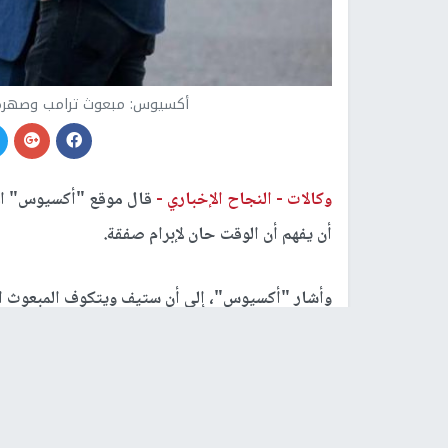
أكسيوس: مبعوث ترامب وصهره ل
وكالات -
النجاح الإخباري -
قال موقع "أكسيوس" الأم
أن يفهم أن الوقت حان لإبرام صفقة.
وأشار "أكسيوس"، إلى أن ستيف ويتكوف المبعوث الخ
صهر الرئيس الأمريكي غادرا واشنطن متجهين إلى ش
وفى وقت سابق، أكد الرئيس الأمريكي دونال ترامب،
مشيرًا إلى أن المفاوضات في مرحلة حاسمة الآن.