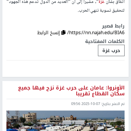
اتفاق بشأن
غزة
"، مشيرا إلى أن "العديد من الدول تدعم هذه الجهود"
لتحقيق تسوية تنهي الحرب.
رابط قصير
https://nn.najah.edu/BIA6/
إنسخ الرابط
الكلمات المفتاحية
حرب غزة
الأونروا: عامان على حرب غزة نزح فيها جميع
سكان القطاع تقريبا
تم النشر بتاريخ:
2025-10-07 09:56