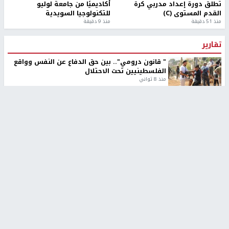
تطلق دورة إعداد مدربي كرة
أكاديميًا من جامعة لوليو
القدم المستوى (C)
للتكنولوجيا السويدية
منذ 51 دقيقة
منذ 9 دقيقة
تقارير
" قانون درومي".. بين حق الدفاع عن النفس وواقع
الفلسطينيين تحت الاحتلال
منذ 8 ثواني
تقارير
شهداء بينهم أطفال في غزة.. والاحتلال يصعّد
غاراته ويمنح السكان دقائق للإخلاء
منذ 11 ثانية
تقارير
الإعلام العبري: "معركة مضيق هرمز تستهدف تثبيت
رواية سياسية"
منذ 9 ثواني
تقارير
تصريحات خاصة
تصريحات خاصة
تصريحات خاصة