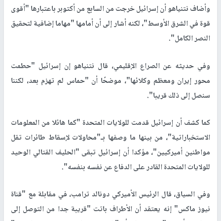
وأضاف نتنياهو أن إسرائيل خرجت من السابع من أكتوبر باعتبارها "أقوى
قوة في الشرق الأوسط"، لكنه أشار إلى أن أمامها "مهاما إضافية لتحقيق
النصر الكامل".
وفي حديثه عن الصراع الإقليمي، قال نتنياهو إن إسرائيل "حطمت
محور إيران ومعظم وكلائها"، موضحًا أن "حماس لم تهزم بعد، لكننا
سنصل إلى ذلك قريبا".
كما كشف أن إسرائيل قدمت للولايات المتحدة "كما هائلا من المعلومات
الاستخباراتية"، من بينها ما وصفها بـ"محاولات لإسقاط طائرات تقل
مواطنين أميركيين"، مؤكدا أن إسرائيل تبقى "الحليف القتالي الوحيد
للولايات المتحدة القادر على الدفاع عن نفسه بنفسه".
وفي السياق، قال الرئيس الأميركي دونالد ترامب، في مقابلة مع "قناة
نيوز ماكس" إنه يعتقد أن الأطراف باتت "قريبة جدا من التوصل إلى