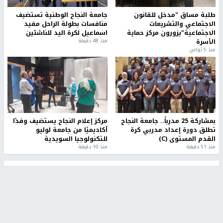
طلبة مساق "مدخل للقانون
جامعة النجاح الوطنية تستضيف
الاجتماعي والتشريعات
منافسات بطولة الراحل مفيد
الاجتماعية"يزورون مركز حماية
اسماعيل لكرة اليد للناشئين
الأسرة
منذ 48 دقيقة
منذ 5 ثواني
بمشاركة 25 مدرباً.. جامعة النجاح
مركز إعلام النجاح يستضيف وفدًا
تطلق دورة إعداد مدربي كرة
أكاديميًا من جامعة لوليو
القدم المستوى (C)
للتكنولوجيا السويدية
منذ 51 دقيقة
منذ 10 دقيقة
تقارير
" قانون درومي".. بين حق الدفاع عن النفس وواقع
الفلسطينيين تحت الاحتلال
6 أيام، 17 ساعة ago
تقارير