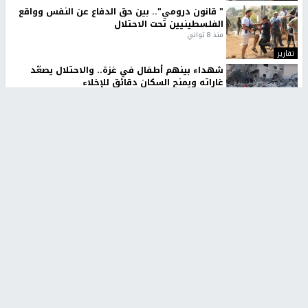
" قانون درومي".. بين حق الدفاع عن النفس وواقع
الفلسطينيين تحت الاحتلال
منذ 8 ثواني
تقارير
شهداء بينهم أطفال في غزة.. والاحتلال يصعّد
غاراته ويمنح السكان دقائق للإخلاء
منذ 11 ثانية
تقارير
تصريحات خاصة
تصريحات خاصة
تصريحات خاصة
غازي حمد للشرق: الاتفاق حصيلة
مدير مستشفى النجاح: : نقل
مفاوضات طويلة استمرت ستة
أجهزة غسيل الكلى دون تجهيزات
شهور
متكاملة خطر على المرضى
منذ 12 ثانية
منذ 2 ساعة
تصريحات خاصة
تصريحات خاصة