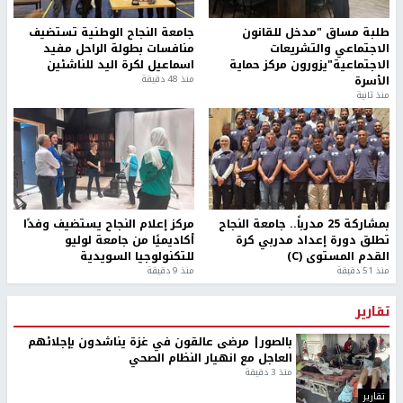
طلبة مساق "مدخل للقانون
جامعة النجاح الوطنية تستضيف
الاجتماعي والتشريعات
منافسات بطولة الراحل مفيد
الاجتماعية"يزورون مركز حماية
اسماعيل لكرة اليد للناشئين
الأسرة
منذ 48 دقيقة
منذ ثانية
بمشاركة 25 مدرباً.. جامعة النجاح
مركز إعلام النجاح يستضيف وفدًا
تطلق دورة إعداد مدربي كرة
أكاديميًا من جامعة لوليو
القدم المستوى (C)
للتكنولوجيا السويدية
منذ 51 دقيقة
منذ 9 دقيقة
تقارير
بالصور| مرضى عالقون في غزة يناشدون بإجلائهم
العاجل مع انهيار النظام الصحي
منذ 3 دقيقة
تقارير