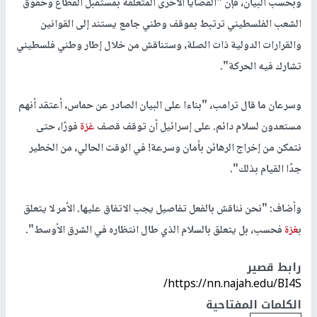
وبحسب البيان، فإن "القضايا الأخرى المتعلقة بمستقبل القطاع وحقوق
الشعب الفلسطيني ترتبط بموقف وطني جامع يستند إلى القوانين
والقرارات الدولية ذات الصلة، وستناقش من خلال إطار وطني فلسطيني
تشارك فيه الحركة".
وسرعان ما قال ترامب، "بناءا على البيان الصادر عن حماس، أعتقد أنهم
مستعدون لسلام دائم. على إسرائيل أن توقف قصف
غزة
فورًا، حتى
نتمكن من إخراج الرهائن بأمان وسرعة! في الوقت الحالي، من الخطير
جدًا القيام بذلك".
وأضاف: "نحن نناقش بالفعل تفاصيل يجب الاتفاق عليها. الأمر لا يتعلق
ب
غزة
فحسب، بل يتعلق بالسلام الذي طال انتظاره في الشرق الأوسط".
رابط قصير
https://nn.najah.edu/BI4S/
الكلمات المفتاحية