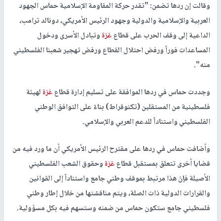
وقالت إن ردها تضمن: "تقدر حركة المقاومة الإسلامية حماس الجهود
العربية والإسلامية والدولية وجهود الرئيس الأمريكي، دونالد ترامب،
الداعية إلى وقف الحرب على قطاع
غزة
وتبادل الأسرى ودخول
المساعدات فوراً ورفض احتلال القطاع ورفض تهجير شعبنا الفلسطيني
منه".
وجددت حماس في ردها الموافقة على تسليم إدارة قطاع
غزة
لهيئة
فلسطينية من المستقلين (تكنوقراط) بناءً على التوافق الوطني
الفلسطيني واستناداً للدعم العربي والإسلامي.
وأضافت حماس في ردها على مقترح الرئيس الأمريكي أن ما ورد فيه من
قضايا أخرى تتعلق بمستقبل قطاع
غزة
وحقوق الشعب الفلسطيني
الأصيلة فإنَ هذا مرتبط بموقف وطني جامع واستناداً إلى القوانين
والقرارات الدولية ذات الصلة، ويتم مناقشتها من خلال إطار وطني
فلسطيني جامع ستكون حماس من ضمنه وستسهم فيه بكل مسؤولية.