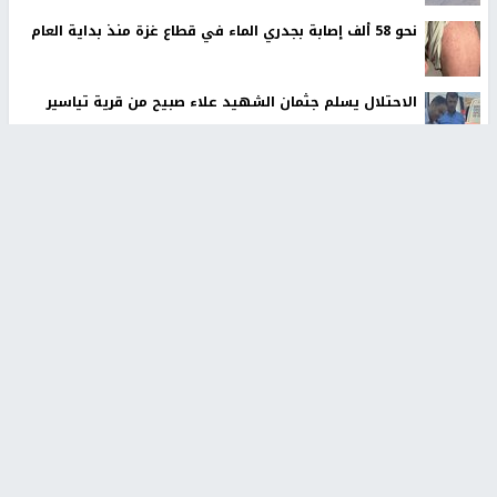
نحو 58 ألف إصابة بجدري الماء في قطاع غزة منذ بداية العام
الاحتلال يسلم جثمان الشهيد علاء صبيح من قرية تياسير
سلطة النقد: ارتفاع نسبة الشمول المالي في فلسطين إلى
73% منتصف عام 2026
الشرطة الفلسطينية: القبض على كافة المشتبه بارتكابهم
جريمة القتل في رام الله
لجنة الانتخابات المركزية توقّع اتفاقية مع UNDP لتعزيز
الجاهزية لانتخابات 2026
رابطة العالم الإسلامي تدين تواصل انتهاكات الاحتلال في
قطاع غزة
أخبار جامعة النجاح