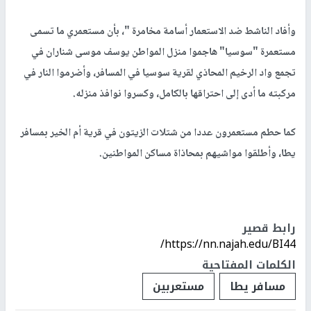
وأفاد الناشط ضد الاستعمار أسامة مخامرة "، بأن مستعمري ما تسمى
مستعمرة "سوسيا" هاجموا منزل المواطن يوسف موسى شناران في
تجمع واد الرخيم المحاذي لقرية سوسيا في المسافر، وأضرموا النار في
مركبته ما أدى إلى احتراقها بالكامل، وكسروا نوافذ منزله.
كما حطم مستعمرون عددا من شتلات الزيتون في قرية أم الخير بمسافر
يطا، وأطلقوا مواشيهم بمحاذاة مساكن المواطنين.
رابط قصير
https://nn.najah.edu/BI44/
الكلمات المفتاحية
مسافر يطا
مستعربين