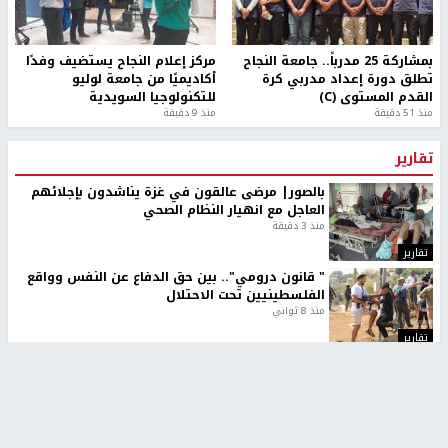
بمشاركة 25 مدرباً.. جامعة النجاح
مركز إعلام النجاح يستضيف وفدًا
تطلق دورة إعداد مدربي كرة
أكاديميًا من جامعة لوليو
القدم المستوى (C)
للتكنولوجيا السويدية
منذ 51 دقيقة
منذ 9 دقيقة
تقارير
بالصور| مرضى عالقون في غزة يناشدون بإجلائهم
العاجل مع انهيار النظام الصحي
منذ 3 دقيقة
تقارير
" قانون درومي".. بين حق الدفاع عن النفس وواقع
الفلسطينيين تحت الاحتلال
منذ 8 ثواني
تقارير
شهداء بينهم أطفال في غزة.. والاحتلال يصعّد
غاراته ويمنح السكان دقائق للإخلاء
منذ 11 ثانية
تقارير