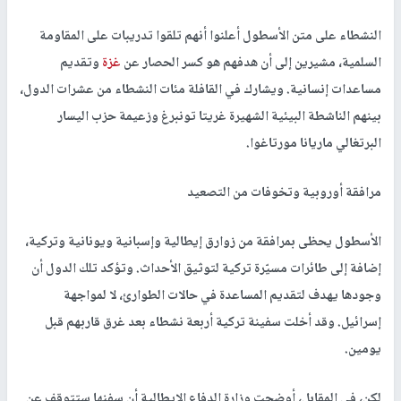
النشطاء على متن الأسطول أعلنوا أنهم تلقوا تدريبات على المقاومة
السلمية، مشيرين إلى أن هدفهم هو كسر الحصار عن
غزة
وتقديم
مساعدات إنسانية. ويشارك في القافلة مئات النشطاء من عشرات الدول،
بينهم الناشطة البيئية الشهيرة غريتا تونبرغ وزعيمة حزب اليسار
البرتغالي ماريانا مورتاغوا.
مرافقة أوروبية وتخوفات من التصعيد
الأسطول يحظى بمرافقة من زوارق إيطالية وإسبانية ويونانية وتركية،
إضافة إلى طائرات مسيّرة تركية لتوثيق الأحداث. وتؤكد تلك الدول أن
وجودها يهدف لتقديم المساعدة في حالات الطوارئ، لا لمواجهة
إسرائيل. وقد أخلت سفينة تركية أربعة نشطاء بعد غرق قاربهم قبل
يومين.
لكن، في المقابل، أوضحت وزارة الدفاع الإيطالية أن سفنها ستتوقف عن