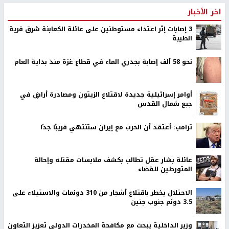
اخر الأخبار
‏3 إصابات إثر اعتداء مستوطنين على عائلة الكعابنة شرق قرية
الطيبة
نحو 58 ألف إصابة بجدري الماء في قطاع غزة منذ بداية العام
أوامر إسرائيلية جديدة لاقتلاع الزيتون ومصادرة أراضٍ في
جبع شمال القدس
ترامب: أعتقد أن الحرب مع إيران ستنتهي قريبًا جدًا
عائلة بشار عقل تطالب بكشف ملابسات مقتله وإحالة
المتورطين للقضاء
الاحتلال يخطر باقتلاع أشجار من 310 دونمات والاستيلاء على
3.5 دونم جنوب جنين
وزير الداخلية يبحث مع مكافحة المخدرات الدولي تعزيز التعاون