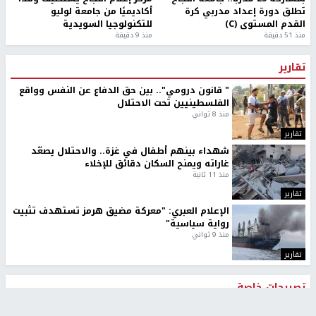
تطلق دورة إعداد مدربي كرة
أكاديميًا من جامعة لوليو
القدم المستوى (C)
للتكنولوجيا السويدية
منذ 51 دقيقة
منذ 9 دقيقة
تقارير
" قانون درومي".. بين حق الدفاع عن النفس وواقع
الفلسطينيين تحت الاحتلال
منذ 8 ثواني
تقارير
شهداء بينهم أطفال في غزة.. والاحتلال يصعّد
غاراته ويمنح السكان دقائق للإخلاء
منذ 11 ثانية
تقارير
الإعلام العبري: "معركة مضيق هرمز تستهدف تثبيت
رواية سياسية"
منذ 9 ثواني
تقارير
تصريحات خاصة
تصريحات خاصة
تصريحات خاصة