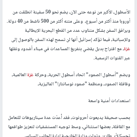
الأسطول، الأكبر من نوعه حتى الآن، يضم نحو 50 سفينة انطلقت من
أوروبا منذ أكثر من أسبوع، وعلى متنه أكثر من 500 ناشط من 40 دولة.
ويرافق السفن بشكل متناوب عدد من القطع البحرية الإيطالية
والإسبانية، فيما تؤكد إسرائيل أنها لن تسمح لهذه السفن بالوصول إلى
غزة
، مع اقتراح بديل يقضي بتفريغ المساعدات في ميناء أشدود ونقلها
عبر القنوات الرسمية.
ويضم "أسطول الصمود" اتحاد أسطول الحرية، وحركة
غزة
العالمية،
وقافلة الصمود، ومنظمة "صمود نوسانتارا" الماليزية،
استعدادات أمنية واسعة
بحسب صحيفة يديعوت أحرونوت، فقد أُعدّت عدة سيناريوهات للتعامل
مع القافلة، بعضها استثنائي، وسط توجيه المستشفيات لتعزيز طواقمها
تحسبًا لأي طارئ. وتولت وزارة الخارجية إدارة الجانب السياسي