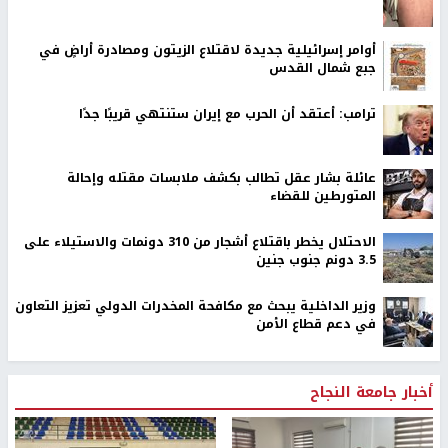
أوامر إسرائيلية جديدة لاقتلاع الزيتون ومصادرة أراضٍ في
جبع شمال القدس
ترامب: أعتقد أن الحرب مع إيران ستنتهي قريبًا جدًا
عائلة بشار عقل تطالب بكشف ملابسات مقتله وإحالة
المتورطين للقضاء
الاحتلال يخطر باقتلاع أشجار من 310 دونمات والاستيلاء على
3.5 دونم جنوب جنين
وزير الداخلية يبحث مع مكافحة المخدرات الدولي تعزيز التعاون
في دعم قطاع الأمن
أخبار جامعة النجاح