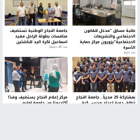
طلبة مساق "مدخل للقانون
جامعة النجاح الوطنية تستضيف
الاجتماعي والتشريعات
منافسات بطولة الراحل مفيد
الاجتماعية"يزورون مركز حماية
اسماعيل لكرة اليد للناشئين
الأسرة
منذ 48 دقيقة
منذ ثانية
بمشاركة 25 مدرباً.. جامعة النجاح
مركز إعلام النجاح يستضيف وفدًا
تطلق دورة إعداد مدربي كرة
أكاديميًا من جامعة لوليو
القدم المستوى (C)
للتكنولوجيا السويدية
منذ 51 دقيقة
منذ 9 دقيقة
تقارير
" قانون درومي".. بين حق الدفاع عن النفس وواقع