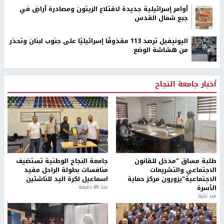
النجاح الإخباري -
اقتحمت قوات الاحتلال الإسرائيلي، مساء اليوم
السبت، بلدة كفر عقب، شمال القدس المحتلة.
وأفادت مصادر محلية بأن قوة من جيش الاحتلال اقتحمت كفر عقب،
وسط إطلاق قنابل الغاز السام، دون أن يبلغ عن إصابات.
ـــ
رابط قصير
https://nn.najah.edu/BHQ0/
الكلمات المفتاحية
كفر عقب
اقتحام