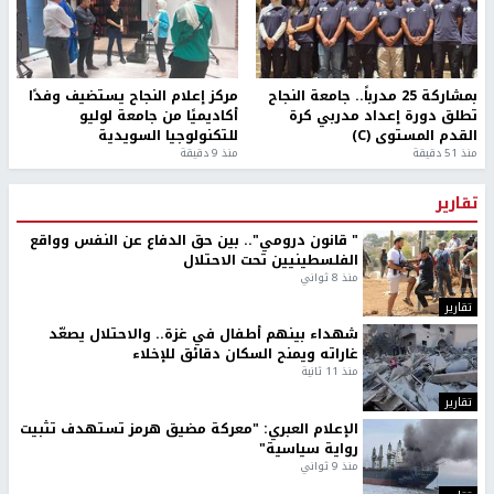
اخر الأخبار
16 إصابة منذ بدء عدوان الاحتلال على مخيم قلنديا وكفر
عقب شمال القدس
نحو 58 ألف إصابة بجدري الماء في قطاع غزة منذ بداية العام
الاحتلال يسلم جثمان الشهيد علاء صبيح من قرية تياسير
سلطة النقد: ارتفاع نسبة الشمول المالي في فلسطين إلى
73% منتصف عام 2026
الشرطة الفلسطينية: القبض على كافة المشتبه بارتكابهم
جريمة القتل في رام الله
أوامر إسرائيلية جديدة لاقتلاع الزيتون ومصادرة أراضٍ في
جبع شمال القدس