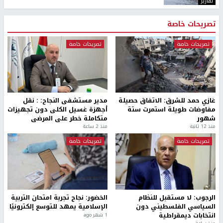
اليونيفيل ترصد 113 مقذوفًا إسرائيليًا على جنوب لبنان وتحذر
من هشاشة الوضع
أخبار جامعة النجاح
طلبة مساق "مدخل للقانون
جامعة النجاح الوطنية تستضيف
الاجتماعي والتشريعات
منافسات بطولة الراحل مفيد
الاجتماعية"يزورون مركز حماية
اسماعيل لكرة اليد للناشئين
الأسرة
منذ 48 دقيقة
منذ ثانية