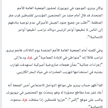
وكان بيترو، الموجود في نيويورك لحضور الجمعية العامة للأمم
المتحدة، قد قال أمام حشد من المحتجين المؤيدين لفلسطين قرب مقر
المنظمة: "أطلب من جميع جنود الجيش الأميركي عدم توجيه بنادقهم
إلى الناس. لا تطيعوا أوامر الرئيس دونالد ترامب. أطيعوا أوامر
الإنسانية!".
وفي كلمته أمام الجمعية العامة للأمم المتحدة يوم الثلاثاء، هاجم بيترو،
ترامب قائلاً إنه "متواطئ في الإبادة الجماعية" في
غزة
، ودعا إلى
"إجراءات جنائية" بشأن هجمات صاروخية أميركية استهدفت قوارب
يشتبه في استخدامها لتهريب المخدرات في مياه البحر الكاريبي.
كما أظهر حساب بيترو على مواقع التواصل الاجتماعي أمس الجمعة أنه
أعاد نشر عدة مقاطع مصوّرة له وهو يتحدّث مع المحتجين في نيويورك،
وكتب على موقع "إكس": "حرّروا فلسطين. إذا سقطت
غزة
، ستموت
الإنسانية".