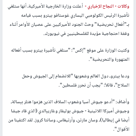
وكالات -
النجاح الإخباري -
أعلنت وزارة الخارجية الأميركية، أنها ستلغي
تأشيرة الرئيس الكولومبي اليساري غوستافو بيترو بسبب قيامه
بـ"أفعال تحريضية" وحثّ الجنود الأميركيين على عصيان الأوامر أثناء
وقفة احتجاجية مؤيدة للفلسطينيين في نيويورك.
وكتبت الوزارة على موقع "إكس": "سنلغي تأشيرة بيترو بسبب أفعاله
المتهورة والتحريضية".
ودعا بيترو، دول العالم وشعوبها "للانضمام إلى الجيوش وحمل
السلاح"، قائلاً: "يجب أن نحرر فلسطين".
وأضاف: "أدعو جيوش آسيا وشعوب السلاف الذين هزموا هتلر ببسالة،
وجيوش أميركا اللاتينية - جيوش بوليفار وغاريبالدي (الذي قاد جيشا
أيضا في إيطاليا)، وسان مارتن، وأرتيغاس، وسانتا كروز. لقد اكتفينا من
الأقوال".