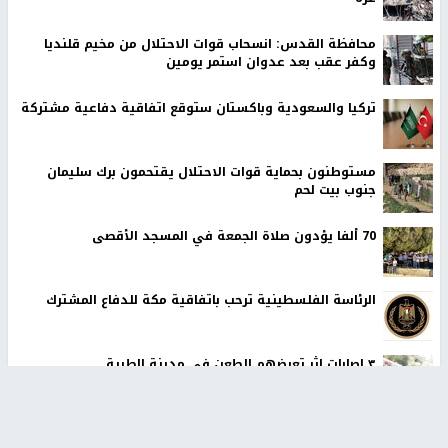
محافظة القدس: انسحاب قوات الاحتلال من مخيم قلنديا
وكفر عقب بعد عدوان استمر يومين
تركيا والسعودية وباكستان ستوقع اتفاقية دفاعية مشتركة
مستوطنون بحماية قوات الاحتلال يقتحمون برك سليمان
جنوب بيت لحم
70 ألفا يؤدون صلاة الجمعة في المسجد الأقصى
الرئاسة الفلسطينية ترحب باتفاقية مكة للدفاع المشترك
٣ اصابات اثر تعرضهم للطعن في مدينة الطيبة