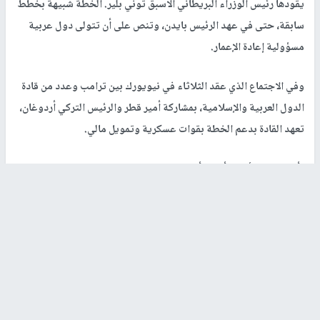
يقودها رئيس الوزراء البريطاني الأسبق توني بلير. الخطة شبيهة بخطط
سابقة، حتى في عهد الرئيس بايدن، وتنص على أن تتولى دول عربية
مسؤولية إعادة الإعمار.
وفي الاجتماع الذي عقد الثلاثاء في نيويورك بين ترامب وعدد من قادة
الدول العربية والإسلامية، بمشاركة أمير قطر والرئيس التركي أردوغان،
تعهد القادة بدعم الخطة بقوات عسكرية وتمويل مالي.
يأمل البيت الأبيض أن تبدأ، مع نهاية الحرب، مفاوضات بين إسرائيل
والسعودية تمهيدًا لاتفاق تطبيع بين البلدين، يتضمن أيضًا معالجة
شاملة للقضية الفلسطينية.
وفي الأسابيع الأخيرة، تجري اتصالات هادئة بين الولايات المتحدة
والسعودية بهذا الخصوص.
وقد حافظت الرياض هذا الأسبوع على ملف منخفض، إذ لم يشارك ولي