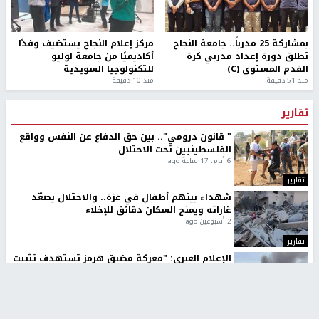
بمشاركة 25 مدرباً.. جامعة النجاح
مركز إعلام النجاح يستضيف وفدًا
تطلق دورة إعداد مدربي كرة
أكاديميًا من جامعة لوليو
القدم المستوى (C)
للتكنولوجيا السويدية
منذ 51 دقيقة
منذ 10 دقيقة
تقارير
" قانون درومي".. بين حق الدفاع عن النفس وواقع
الفلسطينيين تحت الاحتلال
6 أيام، 17 ساعة ago
تقارير
شهداء بينهم أطفال في غزة.. والاحتلال يصعّد
غاراته ويمنح السكان دقائق للإخلاء
2 أسبوعين ago
تقارير
الإعلام العبري: "معركة مضيق هرمز تستهدف تثبيت
رواية سياسية"
2 أسبوعين، 4 أيام ago
تقارير