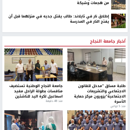
من هجمات وشيكة
إطلاق نار في تايلاند: طالب يقتل جديه في منزلهما قبل أن
يفتح النار في المدرسة
أخبار جامعة النجاح
طلبة مساق "مدخل للقانون
جامعة النجاح الوطنية تستضيف
الاجتماعي والتشريعات
منافسات بطولة الراحل مفيد
الاجتماعية"يزورون مركز حماية
اسماعيل لكرة اليد للناشئين
الأسرة
منذ 48 دقيقة
منذ 5 ثواني