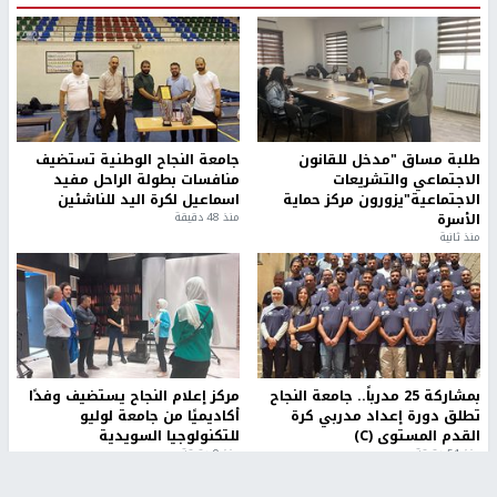
طلبة مساق "مدخل للقانون
جامعة النجاح الوطنية تستضيف
الاجتماعي والتشريعات
منافسات بطولة الراحل مفيد
الاجتماعية"يزورون مركز حماية
اسماعيل لكرة اليد للناشئين
الأسرة
منذ 48 دقيقة
منذ ثانية
بمشاركة 25 مدرباً.. جامعة النجاح
مركز إعلام النجاح يستضيف وفدًا
تطلق دورة إعداد مدربي كرة
أكاديميًا من جامعة لوليو
القدم المستوى (C)
للتكنولوجيا السويدية
منذ 51 دقيقة
منذ 9 دقيقة