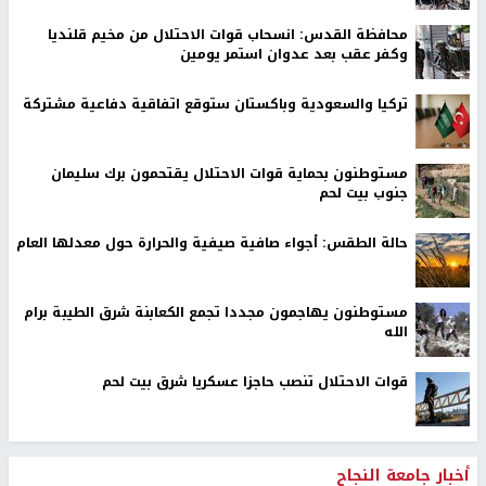
محافظة القدس: انسحاب قوات الاحتلال من مخيم قلنديا
وكفر عقب بعد عدوان استمر يومين
تركيا والسعودية وباكستان ستوقع اتفاقية دفاعية مشتركة
مستوطنون بحماية قوات الاحتلال يقتحمون برك سليمان
جنوب بيت لحم
حالة الطقس: أجواء صافية صيفية والحرارة حول معدلها العام
مستوطنون يهاجمون مجددا تجمع الكعابنة شرق الطيبة برام
الله
قوات الاحتلال تنصب حاجزا عسكريا شرق بيت لحم
أخبار جامعة النجاح