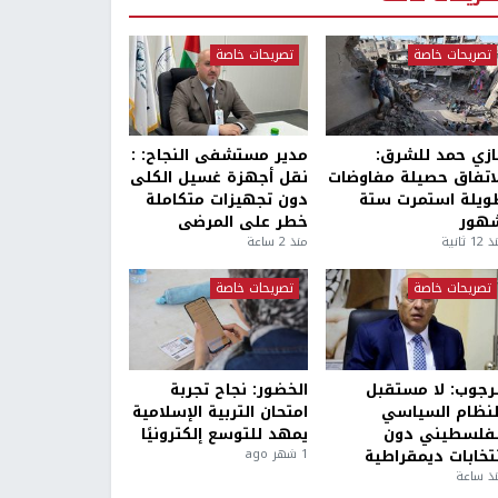
تصريحات خاصة
تصريحات خاصة
ازي حمد للشرق:
مدير مستشفى النجاح: :
لاتفاق حصيلة مفاوضات
نقل أجهزة غسيل الكلى
ويلة استمرت ستة
دون تجهيزات متكاملة
هور
خطر على المرضى
1 ثانية
منذ 2 ساعة
تصريحات خاصة
تصريحات خاصة
لرجوب: لا مستقبل
الخضور: نجاح تجربة
لنظام السياسي
امتحان التربية الإسلامية
لفلسطيني دون
يمهد للتوسع إلكترونيًا
نتخابات ديمقراطية
1 شهر ago
ذ ساعة