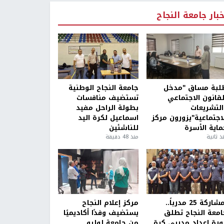
خبار جامعة النجاح
لبة مساق "مدخل
جامعة النجاح الوطنية
لقانون الاجتماعي
تستضيف منافسات
التشريعات
بطولة الراحل مفيد
لاجتماعية"يزورون مركز
اسماعيل لكرة اليد
ماية الأسرة
للناشئين
ذ ثانية
منذ 48 دقيقة
بمشاركة 25 مدرباً..
مركز إعلام النجاح
امعة النجاح تطلق
يستضيف وفدًا أكاديميًا
ورة إعداد مدربي كرة
من جامعة لوليو