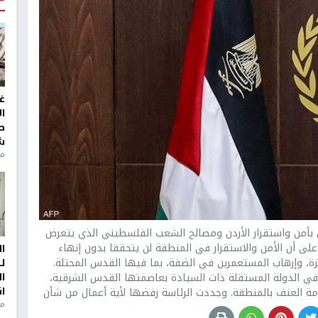
غ
ا
ط
ش
منذ 2
أمن واستقرار الأردن ومصالح الشعب الفلسطيني الذي يتعرض
لى أن الأمن والاستقرار في المنطقة لن يتحققا بدون إنهاء
ا
زة، وإرهاب المستعمرين في الضفة، بما فيها القدس المحتلة.
ل
ي الدولة المستقلة ذات السيادة بعاصمتها القدس الشرقية،
ا
ا
امة العنف بالمنطقة. وجددت الرئاسة رفضها لأية أعمال من شأن
من