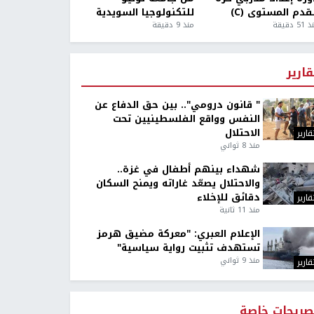
قدم المستوى (C)
للتكنولوجيا السويدية
5 دقيقة
منذ 9 دقيقة
قارير
" قانون درومي".. بين حق الدفاع عن
النفس وواقع الفلسطينيين تحت
الاحتلال
قارير
منذ 8 ثواني
شهداء بينهم أطفال في غزة..
والاحتلال يصعّد غاراته ويمنح السكان
دقائق للإخلاء
قارير
منذ 11 ثانية
الإعلام العبري: "معركة مضيق هرمز
تستهدف تثبيت رواية سياسية"
منذ 9 ثواني
قارير
صريحات خاصة