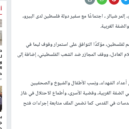
أ
 إلمر شيالر ، اجتماعًا مع سفير دولة فلسطين لدى البيرو،
الضفة الغربية.
عم لفلسطين، مؤكدًا التوافق على استمرار وقوف ليما في
ط
لام العادل، ووقف المجازر ضد الشعب الفلسطيني، إضافة إلى
ل
و
ا
ح
من
من أعداد الشهداء، ونِسب الأطفال والشيوخ والصحفيين
ي الضفة الغربية، وقضية الأسرى، وأطماع الاحتلال في غاز
لمقدسات في القدس. كما تضمن الملف متابعة إجراءات فتح
ج
د