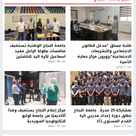
طلبة مساق "مدخل للقانون
جامعة النجاح الوطنية تستضيف
الاجتماعي والتشريعات
منافسات بطولة الراحل مفيد
الاجتماعية"يزورون مركز حماية
اسماعيل لكرة اليد للناشئين
الأسرة
منذ 48 دقيقة
منذ 5 ثواني
بمشاركة 25 مدرباً.. جامعة النجاح
مركز إعلام النجاح يستضيف وفدًا
تطلق دورة إعداد مدربي كرة
أكاديميًا من جامعة لوليو
القدم المستوى (C)
للتكنولوجيا السويدية
منذ 51 دقيقة
منذ 10 دقيقة