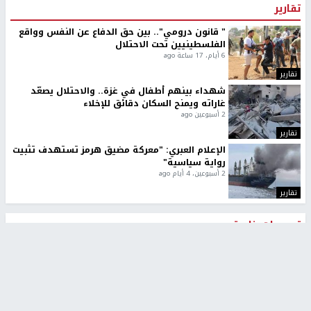
تقارير
" قانون درومي".. بين حق الدفاع عن النفس وواقع
الفلسطينيين تحت الاحتلال
6 أيام، 17 ساعة ago
تقارير
شهداء بينهم أطفال في غزة.. والاحتلال يصعّد
غاراته ويمنح السكان دقائق للإخلاء
2 أسبوعين ago
تقارير
الإعلام العبري: "معركة مضيق هرمز تستهدف تثبيت
رواية سياسية"
2 أسبوعين، 4 أيام ago
تقارير
تصريحات خاصة
تصريحات خاصة
تصريحات خاصة