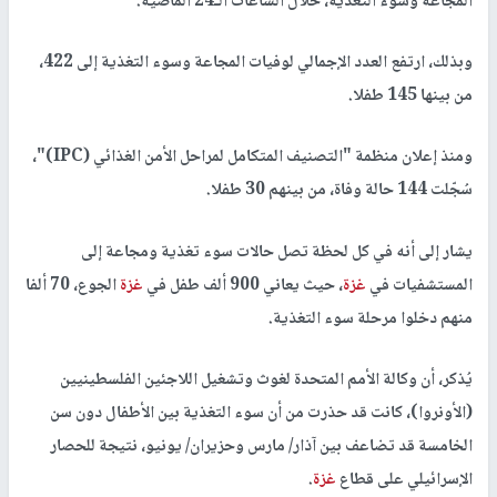
المجاعة وسوء التغذية، خلال الساعات الـ24 الماضية.
وبذلك، ارتفع العدد الإجمالي لوفيات المجاعة وسوء التغذية إلى 422،
من بينها 145 طفلا.
ومنذ إعلان منظمة "التصنيف المتكامل لمراحل الأمن الغذائي (IPC)"،
سُجّلت 144 حالة وفاة، من بينهم 30 طفلا.
يشار إلى أنه في كل لحظة تصل حالات سوء تغذية ومجاعة إلى
المستشفيات في
غزة
، حيث يعاني 900 ألف طفل في
غزة
الجوع، 70 ألفا
منهم دخلوا مرحلة سوء التغذية.
يُذكر، أن وكالة الأمم المتحدة لغوث وتشغيل اللاجئين الفلسطينيين
(الأونروا)، كانت قد حذرت من أن سوء التغذية بين الأطفال دون سن
الخامسة قد تضاعف بين آذار/ مارس وحزيران/ يونيو، نتيجة للحصار
الإسرائيلي على قطاع
غزة
.