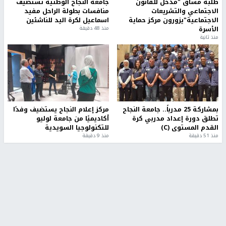
طلبة مساق "مدخل للقانون
جامعة النجاح الوطنية تستضيف
الاجتماعي والتشريعات
منافسات بطولة الراحل مفيد
الاجتماعية"يزورون مركز حماية
اسماعيل لكرة اليد للناشئين
الأسرة
منذ 48 دقيقة
منذ ثانية
بمشاركة 25 مدرباً.. جامعة النجاح
مركز إعلام النجاح يستضيف وفدًا
تطلق دورة إعداد مدربي كرة
أكاديميًا من جامعة لوليو
القدم المستوى (C)
للتكنولوجيا السويدية
منذ 51 دقيقة
منذ 9 دقيقة
تقارير
" قانون درومي".. بين حق الدفاع عن النفس وواقع
الفلسطينيين تحت الاحتلال
منذ 8 ثواني
تقارير
شهداء بينهم أطفال في غزة.. والاحتلال يصعّد