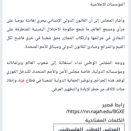
المؤسسات الإعلامية
.
وأشار المجلس إلى أن القانون الدولي الإنساني يجري إهانته يوميا على
مرأى ومسمع العالم، ما شجع حكومة الاحتلال اليمينية المتطرفة على
التمادي في جرائمها وارتكاب المجازر بحق شعبنا في خرق فاضح لكل
القيم والشرائع ومبادئ القانون الدولي وميثاق الأمم المتحدة
.
ووجه المجلس الوطني نداء استغاثة إلى شعوب العالم وبرلماناته
ومؤسساته الدولية، خاصة مجلس الأمن والأمم المتحدة، للتدخل الفوري
لوقف هذه الجرائم، وتوفير الحماية الدولية لشعبنا في قطاع
غزة
، وإنقاذ
مئات الآلاف من خطر الإبادة والتطهير العرقي
رابط قصير
https://nn.najah.edu/BGXE/
الكلمات المفتاحية
المجلس الوطني الفلسطيني