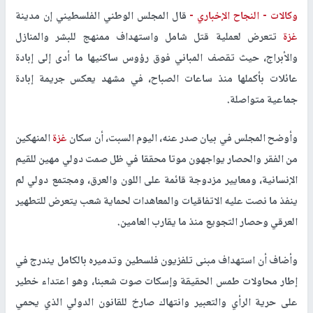
وكالات -
النجاح الإخباري -
قال المجلس الوطني الفلسطيني إن مدينة
غزة
تتعرض لعملية قتل شامل واستهداف ممنهج للبشر والمنازل
والأبراج، حيث تقصف المباني فوق رؤوس ساكنيها ما أدى إلى إبادة
عائلات بأكملها منذ ساعات الصباح، في مشهد يعكس جريمة إبادة
جماعية متواصلة
.
وأوضح المجلس في بيان صدر عنه، اليوم السبت، أن سكان
غزة
المنهكين
من الفقر والحصار يواجهون موتا محققا في ظل صمت دولي مهين للقيم
الإنسانية، ومعايير مزدوجة قائمة على اللون والعرق، ومجتمع دولي لم
ينفذ ما نصت عليه الاتفاقيات والمعاهدات لحماية شعب يتعرض للتطهير
العرقي وحصار التجويع منذ ما يقارب العامين
.
وأضاف أن استهداف مبنى تلفزيون فلسطين وتدميره بالكامل يندرج في
إطار محاولات طمس الحقيقة وإسكات صوت شعبنا، وهو اعتداء خطير
على حرية الرأي والتعبير وانتهاك صارخ للقانون الدولي الذي يحمي