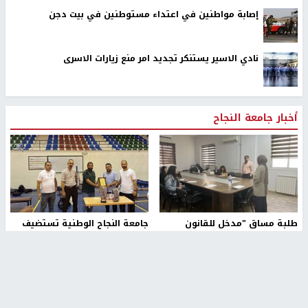
إصابة مواطنين في اعتداء مستوطنين في بيت دجن
نادي الاسير يستنكر تجديد امر منع زيارات الاسرى
أخبار جامعة النجاح
طلبة مساق "مدخل للقانون
جامعة النجاح الوطنية تستضيف
الاجتماعي والتشريعات
منافسات بطولة الراحل مفيد
الاجتماعية"يزورون مركز حماية
اسماعيل لكرة اليد للناشئين
الأسرة
منذ 48 دقيقة
منذ 5 ثواني