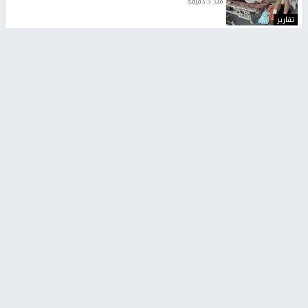
منذ 3 دقيقة
تقارير
" قانون درومي".. بين حق الدفاع عن النفس وواقع
الفلسطينيين تحت الاحتلال
منذ 8 ثواني
تقارير
شهداء بينهم أطفال في غزة.. والاحتلال يصعّد
غاراته ويمنح السكان دقائق للإخلاء
منذ 11 ثانية
تقارير
تصريحات خاصة
تصريحات خاصة
تصريحات خاصة
غازي حمد للشرق: الاتفاق حصيلة
مدير مستشفى النجاح: : نقل
مفاوضات طويلة استمرت ستة
أجهزة غسيل الكلى دون تجهيزات
شهور
متكاملة خطر على المرضى