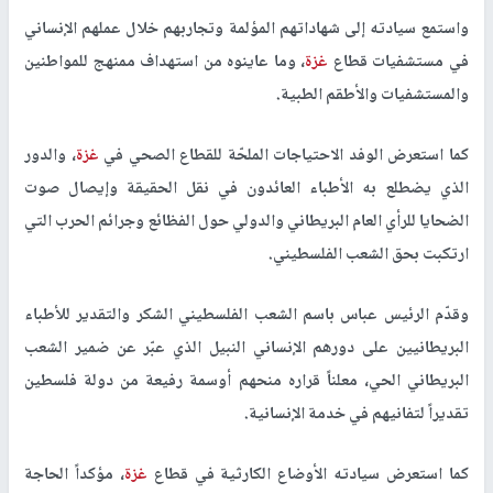
واستمع سيادته إلى شهاداتهم المؤلمة وتجاربهم خلال عملهم الإنساني
في مستشفيات قطاع
غزة
، وما عاينوه من استهداف ممنهج للمواطنين
والمستشفيات والأطقم الطبية.
كما استعرض الوفد الاحتياجات الملحّة للقطاع الصحي في
غزة
، والدور
الذي يضطلع به الأطباء العائدون في نقل الحقيقة وإيصال صوت
الضحايا للرأي العام البريطاني والدولي حول الفظائع وجرائم الحرب التي
ارتكبت بحق الشعب الفلسطيني.
وقدّم الرئيس عباس باسم الشعب الفلسطيني الشكر والتقدير للأطباء
البريطانيين على دورهم الإنساني النبيل الذي عبّر عن ضمير الشعب
البريطاني الحي، معلناً قراره منحهم أوسمة رفيعة من دولة فلسطين
تقديراً لتفانيهم في خدمة الإنسانية.
كما استعرض سيادته الأوضاع الكارثية في قطاع
غزة
، مؤكداً الحاجة