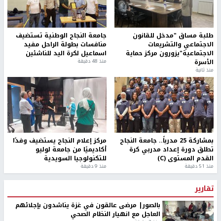
طلبة مساق "مدخل للقانون
جامعة النجاح الوطنية تستضيف
الاجتماعي والتشريعات
منافسات بطولة الراحل مفيد
الاجتماعية"يزورون مركز حماية
اسماعيل لكرة اليد للناشئين
الأسرة
منذ 48 دقيقة
منذ ثانية
بمشاركة 25 مدرباً.. جامعة النجاح
مركز إعلام النجاح يستضيف وفدًا
تطلق دورة إعداد مدربي كرة
أكاديميًا من جامعة لوليو
القدم المستوى (C)
للتكنولوجيا السويدية
منذ 51 دقيقة
منذ 9 دقيقة
تقارير
بالصور| مرضى عالقون في غزة يناشدون بإجلائهم
العاجل مع انهيار النظام الصحي