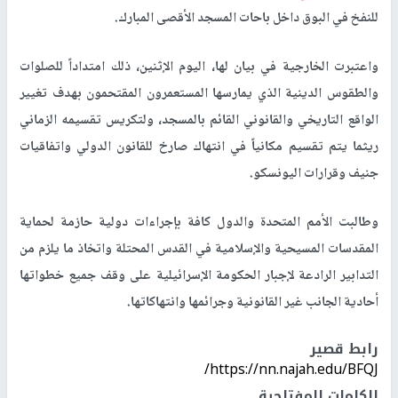
للنفخ في البوق داخل باحات المسجد الأقصى المبارك.
واعتبرت الخارجية في بيان لها، اليوم الإثنين، ذلك امتداداً للصلوات
والطقوس الدينية الذي يمارسها المستعمرون المقتحمون بهدف تغيير
الواقع التاريخي والقانوني القائم بالمسجد، ولتكريس تقسيمه الزماني
ريثما يتم تقسيم مكانياً في انتهاك صارخ للقانون الدولي واتفاقيات
جنيف وقرارات اليونسكو.
وطالبت الأمم المتحدة والدول كافة بإجراءات دولية حازمة لحماية
المقدسات المسيحية والإسلامية في القدس المحتلة واتخاذ ما يلزم من
التدابير الرادعة لإجبار الحكومة الإسرائيلية على وقف جميع خطواتها
أحادية الجانب غير القانونية وجرائمها وانتهاكاتها.
رابط قصير
https://nn.najah.edu/BFQJ/
الكلمات المفتاحية