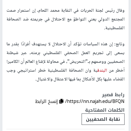
وقال رئيس لجنة الحريات في النقابة محمد اللحام، إن استمرار صمت
المجتمع الدولي يعني التواطؤ مع الاحتلال في جريمته ضد الصحافة
الفلسطينية.
وتابع: إن هذه السياسات تؤكد أن الاحتلال لا يستهدف أفرادًا بقدر ما
يسعى إلى تجريم العمل الصحفي الفلسطيني برمته، عبر شيطنة
الصحفيين ووصمهم بـ"التحريض"، في محاولة لإقناع العالم أن الكاميرا
أخطر من
البندق
ية وان الصحافة الفلسطينية خطر استراتيجي وجب
القضاء عليها بكل الأشكال بما فيها الاعتقال والاغتيال.
رابط قصير
https://nn.najah.edu/BFQN/
إنسخ الرابط
الكلمات المفتاحية
نقابة الصحفيين