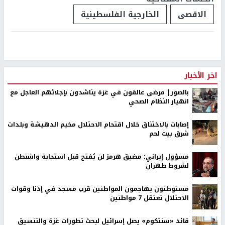
الاقصى
الخارجية الفلسطينية
اخر الأخبار
بالصور| مرضى عالقون في غزة يناشدون بإجلائهم العاجل مع
انهيار النظام الصحي
إصابات بالاختناق خلال اقتحام الاحتلال مخيم الدهيشة وبلدات
شرق بيت لحم
مسؤول إيراني: مضيق هرمز لن يُفتح قبل استجابة واشنطن
لشروط طهران
مستوطنون يهاجمون المواطنين قرب مسجد في إذنا وقوات
الاحتلال تعتقل 7 مواطنين
قائد «سنتكوم» يصل إسرائيل لبحث تطورات غزة والتنسيق