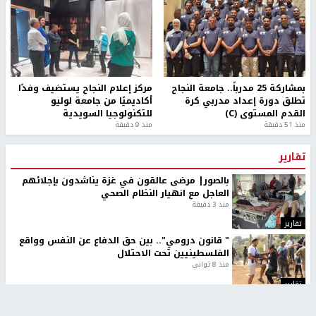
بمشاركة 25 مدرباً.. جامعة النجاح
مركز إعلام النجاح يستضيف وفدًا
تطلق دورة إعداد مدربي كرة
أكاديميًا من جامعة لوليو
القدم المستوى (C)
للتكنولوجيا السويدية
منذ 51 دقيقة
منذ 9 دقيقة
تقارير
بالصور| مرضى عالقون في غزة يناشدون بإجلائهم
العاجل مع انهيار النظام الصحي
منذ 3 دقيقة
تقارير
" قانون درومي".. بين حق الدفاع عن النفس وواقع
الفلسطينيين تحت الاحتلال
منذ 8 ثواني
تقارير
شهداء بينهم أطفال في غزة.. والاحتلال يصعّد
غاراته ويمنح السكان دقائق للإخلاء