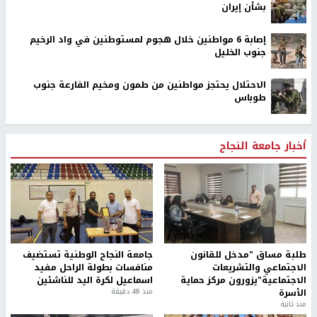
بشأن إيران
إصابة 6 مواطنين خلال هجوم لمستوطنين في واد الرخيم
جنوب الخليل
الاحتلال يحتجز مواطنين من طمون ومخيم الفارعة جنوب
طوباس
أخبار جامعة النجاح
طلبة مساق "مدخل للقانون
جامعة النجاح الوطنية تستضيف
الاجتماعي والتشريعات
منافسات بطولة الراحل مفيد
الاجتماعية"يزورون مركز حماية
اسماعيل لكرة اليد للناشئين
الأسرة
منذ 48 دقيقة
منذ ثانية