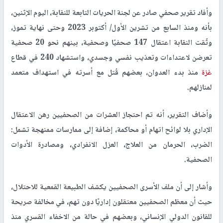
وأفاد تقرير صحفي صادر عن لجنة الحريات التابعة للنقابة، اليوم الإثنين،
بأنه ومنذ السابع من تشرين الأول/ أكتوبر 2023 وحتى نهاية تموز،
وثّقت النقابة اعتقال 147 صحفيًا وصحفية، بينهم نحو 20 صحفية
تعرضن لاعتداءات وتعذيب نفسي وجسدي، واستشهاد 240 في قطاع
غزة
منذ بدء العدوان، بعضهم قُتل مع أسرته في استهداف متعمد
لمنازلهم.
وأضاف التقرير، أنه تم احتجاز العشرات من الصحفيين رهن الاعتقال
الإداري بلا لوائح اتهام أو محاكمة، إضافة إلى ممارسات ممنهجة تشمل:
الضرب، الحرمان من العلاج، العزل الانفرادي، ومصادرة الأدوات
الصحفية.
وأشار إلى أن ملف الأسرى الصحفيين يكشف الطبيعة القمعية للاحتلال،
حيث أن معظم الصحفيين معتقلون إداريًا دون تهم، في مخالفة صريحة
للقانون الدولي الإنساني، وبعضهم في حالة من الاخفاء القسري منذ