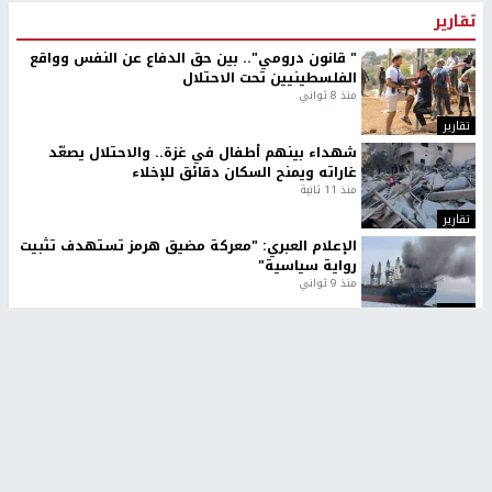
تقارير
" قانون درومي".. بين حق الدفاع عن النفس وواقع
الفلسطينيين تحت الاحتلال
منذ 8 ثواني
تقارير
شهداء بينهم أطفال في غزة.. والاحتلال يصعّد
غاراته ويمنح السكان دقائق للإخلاء
منذ 11 ثانية
تقارير
الإعلام العبري: "معركة مضيق هرمز تستهدف تثبيت
رواية سياسية"
منذ 9 ثواني
تقارير
تصريحات خاصة
تصريحات خاصة
تصريحات خاصة