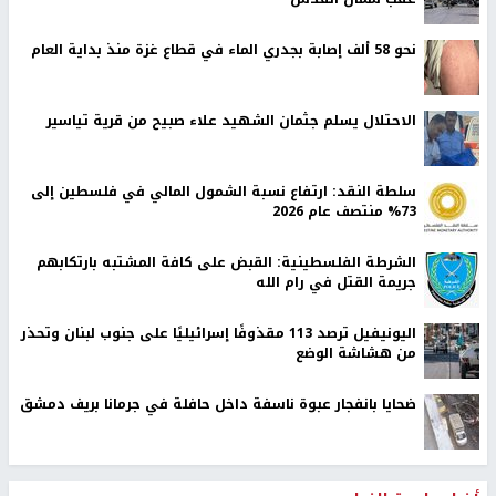
نحو 58 ألف إصابة بجدري الماء في قطاع غزة منذ بداية العام
الاحتلال يسلم جثمان الشهيد علاء صبيح من قرية تياسير
سلطة النقد: ارتفاع نسبة الشمول المالي في فلسطين إلى
73% منتصف عام 2026
الشرطة الفلسطينية: القبض على كافة المشتبه بارتكابهم
جريمة القتل في رام الله
اليونيفيل ترصد 113 مقذوفًا إسرائيليًا على جنوب لبنان وتحذر
من هشاشة الوضع
ضحايا بانفجار عبوة ناسفة داخل حافلة في جرمانا بريف دمشق