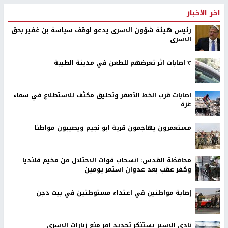
اخر الأخبار
رئيس هيئة شؤون الاسرى يدعو لوقف سياسة بن غفير بحق
الاسرى
٣ اصابات اثر تعرضهم للطعن في مدينة الطيبة
اصابات قرب الخط الأصفر وتحليق مكثف للاستطلاع في سماء
غزة
مستعمرون يهاجمون قرية ابو نجيم ويصيبون مواطنا
محافظة القدس: انسحاب قوات الاحتلال من مخيم قلنديا
وكفر عقب بعد عدوان استمر يومين
إصابة مواطنين في اعتداء مستوطنين في بيت دجن
نادي الاسير يستنكر تجديد امر منع زيارات الاسرى