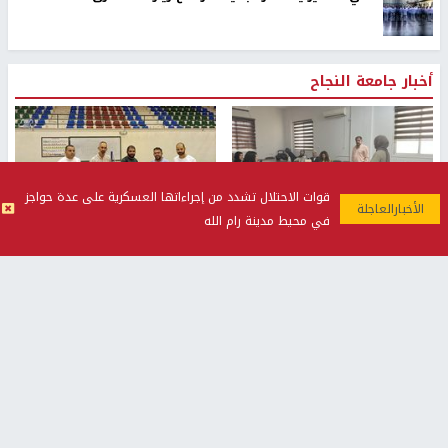
أخبار جامعة النجاح
قوات الاحتلال تشدد من إجراءاتها العسكرية على عدة حواجز
في محيط مدينة رام الله
طلبة مساق "مدخل للقانون
جامعة النجاح الوطنية تستضيف
الاجتماعي والتشريعات
منافسات بطولة الراحل مفيد
الاجتماعية"يزورون مركز حماية
اسماعيل لكرة اليد للناشئين
الأسرة
منذ 48 دقيقة
منذ 5 ثواني
بمشاركة 25 مدرباً.. جامعة النجاح
مركز إعلام النجاح يستضيف وفدًا