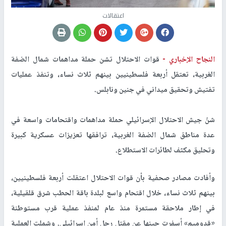
اعتقالات
النجاح الإخباري -
قوات الاحتلال تشن حملة مداهمات شمال الضفة
الغربية، تعتقل أربعة فلسطينيين بينهم ثلاث نساء، وتنفذ عمليات
تفتيش وتحقيق ميداني في جنين ونابلس.
شنّ جيش الاحتلال الإسرائيلي حملة مداهمات واقتحامات واسعة في
عدة مناطق شمال الضفة الغربية، ترافقها تعزيزات عسكرية كبيرة
وتحليق مكثف لطائرات الاستطلاع.
وأفادت مصادر صحفية بأن قوات الاحتلال اعتقلت أربعة فلسطينيين،
بينهم ثلاث نساء، خلال اقتحام واسع لبلدة باقة الحطب شرق قلقيلية،
في إطار ملاحقة مستمرة منذ عام لمنفذ عملية قرب مستوطنة
«قدوميم» أسفرت حينها عن مقتل رجل أمن إسرائيلي. وشملت العملية