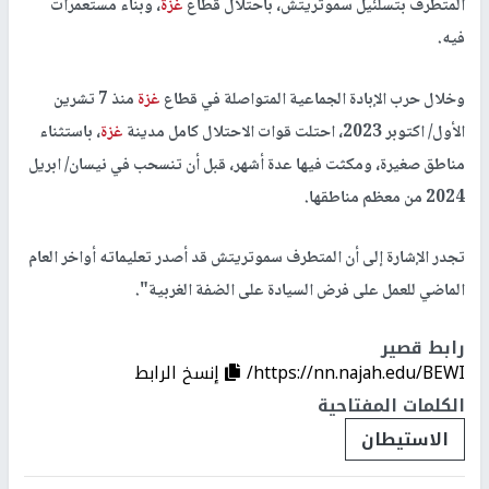
المتطرف بتسلئيل سموتريتش، باحتلال قطاع
غزة
، وبناء مستعمرات
فيه.
وخلال حرب الإبادة الجماعية المتواصلة في قطاع
غزة
منذ 7 تشرين
الأول/ اكتوبر 2023، احتلت قوات الاحتلال كامل مدينة
غزة
، باستثناء
مناطق صغيرة، ومكثت فيها عدة أشهر، قبل أن تنسحب في نيسان/ ابريل
2024 من معظم مناطقها.
تجدر الإشارة إلى أن المتطرف سموتريتش قد أصدر تعليماته أواخر العام
الماضي للعمل على فرض السيادة على الضفة الغربية".
رابط قصير
https://nn.najah.edu/BEWI/
إنسخ الرابط
الكلمات المفتاحية
الاستيطان