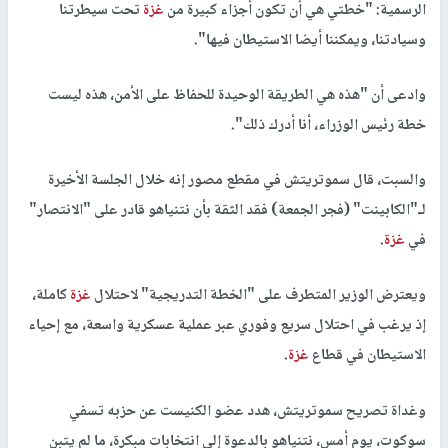
الرسمية: "خطتي هي أن تكون أجزاء كبيرة من
غزة
تحت سيطرتنا
وسيادتنا، ويمكننا أيضا الاستيطان فيها".
وادعى أن "هذه هي الطريقة الوحيدة للحفاظ على الأمن، هذه ليست
خطة رئيس الوزراء، أنا أدرك ذلك".
والسبت، قال سموتريتش في مقطع مصور إنه خلال الجلسة الأخيرة
لـ"الكابينت" (فجر الجمعة) فقد الثقة بأن نتنياهو قادر على "الانتصار"
في
غزة
.
ويعترض الوزير المتطرف على "الخطة التدريجية" لاحتلال
غزة
كاملة،
إذ يرغب في احتلال سريع وفوري عبر عملية عسكرية واسعة، مع إحياء
الاستيطان في قطاع
غزة
.
وغداة تصريح سموتريتش، هدد عضو الكنيست عن حزبه تسفي
سوكوت، يوم أمس، نتنياهو بالدعوة إلى انتخابات مبكرة، ما لم يتبن