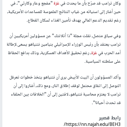
وكان ترامب قد صرّح بأن ما يحدث في
غزة
"مفجع وعار وكارثي"، في
حين أشار إلى استيائه من غياب النتائج الملموسة للمساعدات الأمريكية،
رغم تقديم الدعم المالي بهدف تأمين الغذاء لسكان القطاع.
وفي سياق متصل، نقلت مجلة "ذا أتلانتك" عن مسؤولين أمريكيين أن
ترامب يعتقد بأن رئيس الوزراء الإسرائيلي بنيامين نتنياهو يسعى لإطالة
أمد الحرب في
غزة
، رغم تحقيق الأهداف العسكرية، وذلك بدافع الحفاظ
على سلطته السياسية.
وأكد المسؤولون أن البيت الأبيض يرى أن نتنياهو يتخذ خطوات تعرقل
التوصل إلى اتفاق محتمل لوقف إطلاق النار، ومع ذلك، أشاروا إلى أن
ترامب لا يعتزم محاسبة نتنياهو، لافتين إلى أن "الخلافات بين الحلفاء
قد تحدث أحيانا".
رابط قصير
https://nn.najah.edu/BEH3/