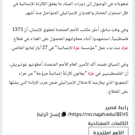
صعوبات في الوصول إلى دورات المياه، ما يعمّق الكارثة الإنسانية في
ظل استمرار الحصار والعدوان الإسرائيلي المتواصل منذ أشهر.
وفي وقتٍ سابق، أعلن مكتب الأمم المتحدة لحقوق الإنسان، أنّ 1373
فلسطينياً، استشهدوا أثناء محاولتهم الحصول على الغذاء في قطاع
غزة
، منذ بدء عمل "مؤسسة
غزة
الإنسانية" في 27 أيار /مايو الماضي.
وفي السياق نفسه، أكد الأمين العام للأمم المتحدة، أنطونيو غوتيريش،
أنّ الفلسطينيين في
غزة
"يعانون كارثةً إنسانيةً مروّعة" من جراء
التجويع الذي يمارسه الاحتلال الإسرائيلي ضمن حرب الإبادة التي يشنّها
على القطاع.
رابط قصير
https://nn.najah.edu/BEH5/
إنسخ الرابط
الكلمات المفتاحية
الأمم املتحدة