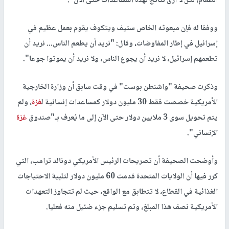
الطعام، لكن لا أرى نتائج لهذه المساعدات حتى الآن".
ووفقا له فإن مبعوثه الخاص ستيف ويتكوف يقوم بعمل عظيم في
إسرائيل في إطار المفاوضات، وقال: "نريد أن يطعم الناس... نريد أن
تطعمهم إسرائيل، لا نريد أن يجوع الناس، ولا نريد أن يموتوا جوعا".
وذكرت صحيفة "واشنطن بوست" في وقت سابق أن وزارة الخارجية
الأمريكية خصصت فقط 30 مليون دولار كمساعدات إنسانية ل
غزة
، ولم
يتم تحويل سوى 3 ملايين دولار حتى الآن إلى ما يُعرف بـ"صندوق
غزة
الإنساني".
وأوضحت الصحيفة أن تصريحات الرئيس الأمريكي دونالد ترامب، التي
كرر فيها أن الولايات المتحدة قدمت 60 مليون دولار لتلبية الاحتياجات
الغذائية في القطاع، لا تتطابق مع الواقع، حيث لم تتجاوز التعهدات
الأمريكية نصف هذا المبلغ، وتم تسليم جزء ضئيل منه فعليا.