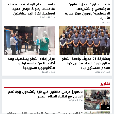
طلبة مساق "مدخل للقانون
جامعة النجاح الوطنية تستضيف
الاجتماعي والتشريعات
منافسات بطولة الراحل مفيد
الاجتماعية"يزورون مركز حماية
اسماعيل لكرة اليد للناشئين
الأسرة
منذ 48 دقيقة
منذ ثانية
بمشاركة 25 مدرباً.. جامعة النجاح
مركز إعلام النجاح يستضيف وفدًا
تطلق دورة إعداد مدربي كرة
أكاديميًا من جامعة لوليو
القدم المستوى (C)
للتكنولوجيا السويدية
منذ 51 دقيقة
منذ 9 دقيقة
تقارير
بالصور| مرضى عالقون في غزة يناشدون بإجلائهم
العاجل مع انهيار النظام الصحي
منذ 3 دقيقة
تقارير
" قانون درومي".. بين حق الدفاع عن النفس وواقع