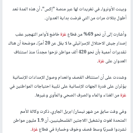
وبينت الأونروا، في تغريدات لها عبر منصة "إكس"، أن هذه المدة تعد
أطول بثلاث مرات من التي فرضت بداية العدوان.
وأشارت إلى أن نحو 69% من قطاع
غزة
خاضع لأوامر التهجير عقب
إصدار جيش الاحتلال الإسرائيلي ما لا يقل عن 20 أمرًا، موضحة أن هناك
تقديرات أممية بأن نحو 420 ألف مواطن نزحوا مجددًا منذ استئناف
العدوان على
غزة
.
وشددت على أن استئناف القصف وانعدام وصول الإمدادات الإنسانية
يؤثران على قدرة الجهات الإنسانية على تلبية احتياجات المواطنين في
غزة
من الغذاء والماء والصرف الصحي والمأوى وغيرها.
وفي وقت سابق من شهر نيسان/ ابريل الجاري، ذكرت وكالة الأمم
المتحدة لغوث وتشغيل اللاجئين الفلسطينيين، أن 1.9 مليون مواطن
تشردوا قسريًا وسط قصف وخوف وخسارة في قطاع
غزة
.