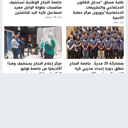
طلبة مساق "مدخل للقانون
جامعة النجاح الوطنية تستضيف
الاجتماعي والتشريعات
منافسات بطولة الراحل مفيد
الاجتماعية"يزورون مركز حماية
اسماعيل لكرة اليد للناشئين
الأسرة
منذ 48 دقيقة
منذ ثانية
بمشاركة 25 مدرباً.. جامعة النجاح
مركز إعلام النجاح يستضيف وفدًا
تطلق دورة إعداد مدربي كرة
أكاديميًا من جامعة لوليو
القدم المستوى (C)
للتكنولوجيا السويدية
منذ 51 دقيقة
منذ 9 دقيقة
تقارير
بالصور| مرضى عالقون في غزة يناشدون بإجلائهم
العاجل مع انهيار النظام الصحي
منذ 3 دقيقة
تقارير
" قانون درومي".. بين حق الدفاع عن النفس وواقع