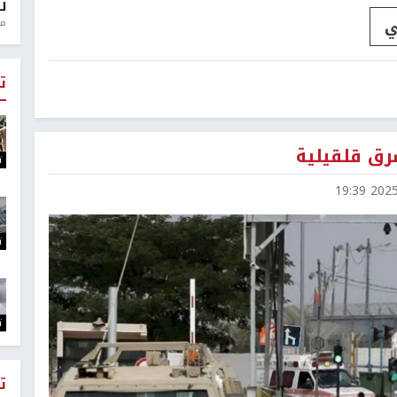
ل
ي
منذ 0
ت
رق قلقيلية
ت
2025-0
ت
ت
ت