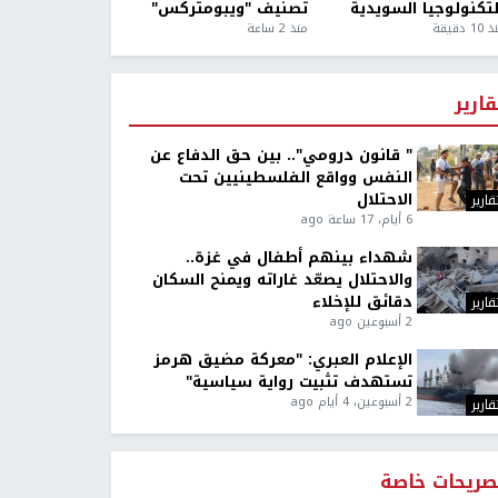
لتكنولوجيا السويدية
تصنيف "ويبومتركس"
1 دقيقة
منذ 2 ساعة
قارير
" قانون درومي".. بين حق الدفاع عن
النفس وواقع الفلسطينيين تحت
الاحتلال
قارير
6 أيام، 17 ساعة ago
شهداء بينهم أطفال في غزة..
والاحتلال يصعّد غاراته ويمنح السكان
دقائق للإخلاء
قارير
2 أسبوعين ago
الإعلام العبري: "معركة مضيق هرمز
تستهدف تثبيت رواية سياسية"
2 أسبوعين، 4 أيام ago
قارير
صريحات خاصة