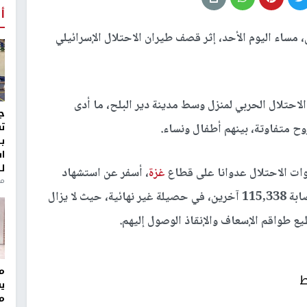
أ
مساء اليوم الأحد، إثر قصف طيران الاحتلال الإسرائيلي
احتلال الحربي لمنزل وسط مدينة دير البلح، ما أدى
ج
ت
ب
ا
ل
غزة
، أسفر عن استشهاد
منذ 8
50,695 مواطنا، غالبيتهم من الأطفال والنساء، وإصابة 115,338 آخرين، في حصيلة غير نهائية، حيث لا يزال
 طواقم الإسعاف والإنقاذ الوصول إليهم.
مر
ط
ي
م