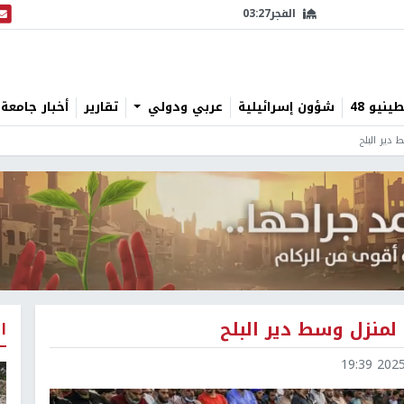
الفجر
03:27
البث
نيو 48
شؤون إسرائيلية
عربي ودولي
تقارير
أخبار جامعة 
دير البلح
لمنزل وسط دير البلح
ا
2025-0