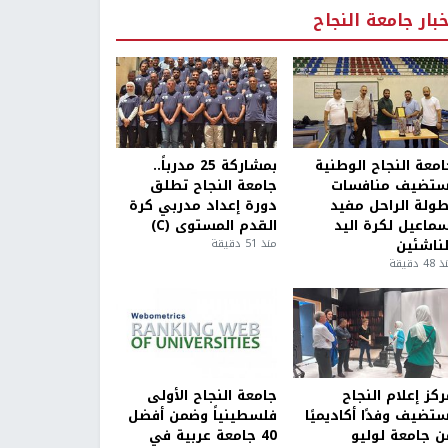
خبار جامعة النجاح
امعة النجاح الوطنية
بمشاركة 25 مدرباً..
ستضيف منافسات
جامعة النجاح تطلق
طولة الراحل مفيد
دورة إعداد مدربي كرة
سماعيل لكرة اليد
القدم المستوى (C)
لناشئين
منذ 51 دقيقة
4 دقيقة
كز إعلام النجاح
جامعة النجاح الأولى
ستضيف وفدًا أكاديميًا
فلسطينياً وضمن أفضل
ن جامعة لوليو
40 جامعة عربية في