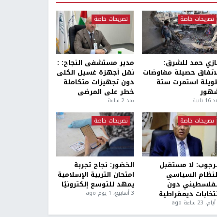
تصريحات خاصة
تصريحات خاصة
ازي حمد للشرق:
مدير مستشفى النجاح: :
لاتفاق حصيلة مفاوضات
نقل أجهزة غسيل الكلى
ويلة استمرت ستة
دون تجهيزات متكاملة
هور
خطر على المرضى
1 ثانية
منذ 2 ساعة
تصريحات خاصة
تصريحات خاصة
لرجوب: لا مستقبل
الخضور: نجاح تجربة
لنظام السياسي
امتحان التربية الإسلامية
لفلسطيني دون
يمهد للتوسع إلكترونيًا
نتخابات ديمقراطية
3 أسابيع، 1 يوم ago