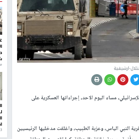
غ
ا
ط
ش
منذ 6
تلال-ارشيفية
سرائيلي، مساء اليوم الاحد، إجراءاتها العسكرية على
ا
ل
ا
ا
ية النبي الياس، وعزبة الطبيب، واغلقت مدخليها الرئيسيين
3 أيام، 23 ساعة ago