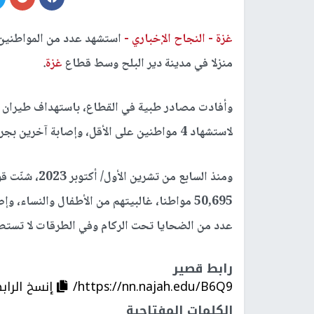
غزة -
النجاح الإخباري -
استشهد عدد من المواطنين، 
منزلا في مدينة دير البلح وسط قطاع
غزة
.
وأفادت مصادر طبية في القطاع، باستهداف طيران ال
لاستشهاد 4 مواطنين على الأقل، وإصابة آخرين بجروح متفاوتة، بينهم أطفال ونساء.
ومنذ السابع من تشرين الأول/ أكتوبر 2023، شنّت قوات الاحتلال عدوانا على قطاع
عدد من الضحايا تحت الركام وفي الطرقات لا تستطيع
رابط قصير
https://nn.najah.edu/B6Q9/
إنسخ الراب
الكلمات المفتاحية