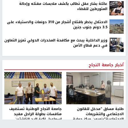
عائلة بشار عقل تطالب بكشف ملابسات مقتله وإحالة
المتورطين للقضاء
الاحتلال يخطر باقتلاع أشجار من 310 دونمات والاستيلاء على
3.5 دونم جنوب جنين
وزير الداخلية يبحث مع مكافحة المخدرات الدولي تعزيز التعاون
في دعم قطاع الأمن
أخبار جامعة النجاح
طلبة مساق "مدخل للقانون
جامعة النجاح الوطنية تستضيف
الاجتماعي والتشريعات
منافسات بطولة الراحل مفيد
الاجتماعية"يزورون مركز حماية
اسماعيل لكرة اليد للناشئين
الأسرة
منذ 48 دقيقة