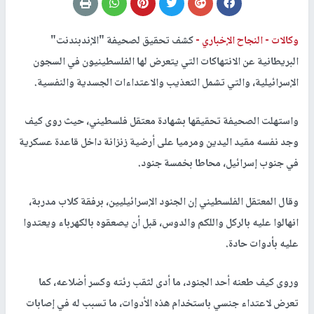
وكالات -
النجاح الإخباري -
كشف تحقيق لصحيفة "الإندبندنت"
البريطانية عن الانتهاكات التي يتعرض لها الفلسطينيون في السجون
الإسرائيلية، والتي تشمل التعذيب والاعتداءات الجسدية والنفسية.
واستهلت الصحيفة تحقيقها بشهادة معتقل فلسطيني، حيث روى كيف
وجد نفسه مقيد اليدين ومرميا على أرضية زنزانة داخل قاعدة عسكرية
في جنوب إسرائيل، محاطا بخمسة جنود.
وقال المعتقل الفلسطيني إن الجنود الإسرائيليين، برفقة كلاب مدربة،
انهالوا عليه بالركل واللكم والدوس، قبل أن يصعقوه بالكهرباء ويعتدوا
عليه بأدوات حادة.
وروى كيف طعنه أحد الجنود، ما أدى لثقب رئته وكسر أضلاعه، كما
تعرض لاعتداء جنسي باستخدام هذه الأدوات، ما تسبب له في إصابات