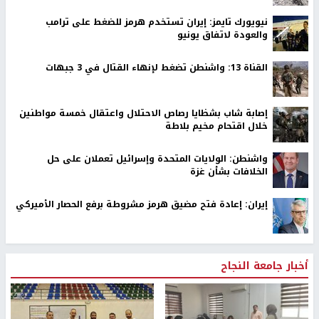
نيويورك تايمز: إيران تستخدم هرمز للضغط على ترامب
والعودة لاتفاق يونيو
القناة 13: واشنطن تضغط لإنهاء القتال في 3 جبهات
إصابة شاب بشظايا رصاص الاحتلال واعتقال خمسة مواطنين
خلال اقتحام مخيم بلاطة
واشنطن: الولايات المتحدة وإسرائيل تعملان على حل
الخلافات بشأن غزة
إيران: إعادة فتح مضيق هرمز مشروطة برفع الحصار الأميركي
أخبار جامعة النجاح