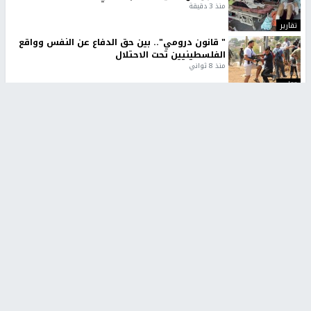
منذ 3 دقيقة
تقارير
" قانون درومي".. بين حق الدفاع عن النفس وواقع
الفلسطينيين تحت الاحتلال
منذ 8 ثواني
تقارير
شهداء بينهم أطفال في غزة.. والاحتلال يصعّد
غاراته ويمنح السكان دقائق للإخلاء
منذ 11 ثانية
تقارير
تصريحات خاصة
تصريحات خاصة
تصريحات خاصة
غازي حمد للشرق: الاتفاق حصيلة
مدير مستشفى النجاح: : نقل
مفاوضات طويلة استمرت ستة
أجهزة غسيل الكلى دون تجهيزات
شهور
متكاملة خطر على المرضى