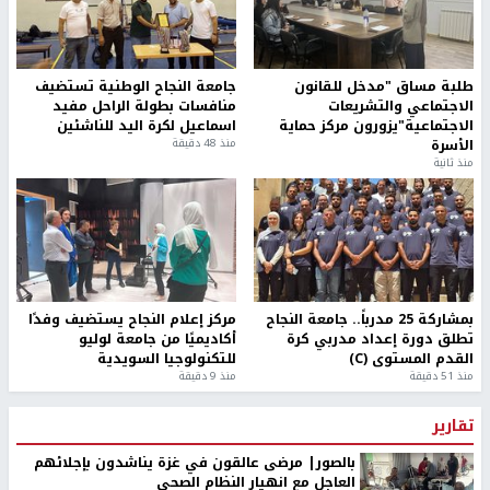
طلبة مساق "مدخل للقانون
جامعة النجاح الوطنية تستضيف
الاجتماعي والتشريعات
منافسات بطولة الراحل مفيد
الاجتماعية"يزورون مركز حماية
اسماعيل لكرة اليد للناشئين
الأسرة
منذ 48 دقيقة
منذ ثانية
بمشاركة 25 مدرباً.. جامعة النجاح
مركز إعلام النجاح يستضيف وفدًا
تطلق دورة إعداد مدربي كرة
أكاديميًا من جامعة لوليو
القدم المستوى (C)
للتكنولوجيا السويدية
منذ 51 دقيقة
منذ 9 دقيقة
تقارير
بالصور| مرضى عالقون في غزة يناشدون بإجلائهم
العاجل مع انهيار النظام الصحي