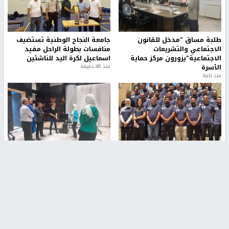
طلبة مساق "مدخل للقانون
جامعة النجاح الوطنية تستضيف
الاجتماعي والتشريعات
منافسات بطولة الراحل مفيد
الاجتماعية"يزورون مركز حماية
اسماعيل لكرة اليد للناشئين
الأسرة
منذ 48 دقيقة
منذ ثانية
بمشاركة 25 مدرباً.. جامعة النجاح
مركز إعلام النجاح يستضيف وفدًا
تطلق دورة إعداد مدربي كرة
أكاديميًا من جامعة لوليو
القدم المستوى (C)
للتكنولوجيا السويدية
منذ 51 دقيقة
منذ 9 دقيقة
تقارير
" قانون درومي".. بين حق الدفاع عن النفس وواقع
الفلسطينيين تحت الاحتلال