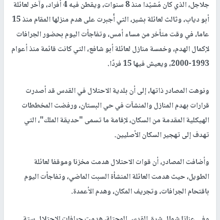
جلاجل، الذي كان مُشيّدا منذ 8 سنوات، ويقطن فيه 4 أفراد، وآخر لعائلة
أبو دياب، وثالث لعائلة بشير، التي أُجبرت على هدم منزلها المقام منذ 15
عاما، في وقت متأخر من مساء أمس، وتفاجأت اليوم بحضور الجرافات
لإكمال الهدم، وخمسة منازل لعائلة أبو شافع، التي كانت قائمة منذ أعوام
1993-2000، ويعيش فيها 15 فردًا.
ونوهت المصادر ذاتها، إلى أن بلدية الاحتلال في القدس قد أصدرت
قرارات بهدم المنازل والمنشآت في حي البستان، ورفضت المخططات
الهيكلية المقدمة من السكان، لإقامة ما تسمى "حديقة الملك"، التي
تهدف إلى تهجير السكان الأصليين.
وأضافت المصادر، أن قوات الاحتلال هدمت مخزنا وموقفا لعائلة
الطويل، حيث هدمت العائلة المنشأة السبت الماضي، وتفاجأت اليوم
باقتحام الجرافات، وتجريف المكان، وهدم الأعمدة.
وفي عناتا شمال شرق القدس المحتلة، هدمت جرافات الاحتلال ستة