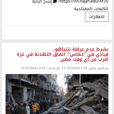
https://nn.najah.edu/AY30/
إنسخ الرابط
الكلمات المفتاحية
اخطارات
بشرط عدم عرقلة نتنياهو..
قيادي في "حماس": اتفاق التهدئة في غزة
أقرب من أي وقت مضى
تم النشر بتاريخ:
2024-12-16 11:18
اخر تحديث:
2024-12-16 13:16