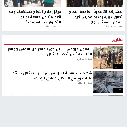
بمشاركة 25 مدرباً.. جامعة النجاح
مركز إعلام النجاح يستضيف وفدًا
تطلق دورة إعداد مدربي كرة
أكاديميًا من جامعة لوليو
القدم المستوى (C)
للتكنولوجيا السويدية
منذ 51 دقيقة
منذ 9 دقيقة
تقارير
" قانون درومي".. بين حق الدفاع عن النفس وواقع
الفلسطينيين تحت الاحتلال
منذ 8 ثواني
تقارير
شهداء بينهم أطفال في غزة.. والاحتلال يصعّد
غاراته ويمنح السكان دقائق للإخلاء
منذ 11 ثانية
تقارير
الإعلام العبري: "معركة مضيق هرمز تستهدف تثبيت
رواية سياسية"
منذ 9 ثواني
تقارير