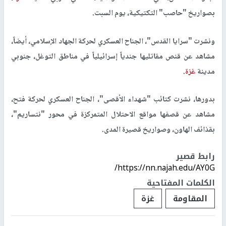
بصواريخ "حاصب" التكتيكية، يوم السبت.
ونشرت "سرايا القدس"، الجناح العسكري لحركة الجهاد الإسلامي، أيضاً،
مشاهد عن قنص مقاتليها جندياً إسرائيلياً في مناطق التوغل، جنوبي
مدينة
غزة
.
بدورها، نشرت كتائب "شهداء الأقصى"، الجناح العسكري لحركة فتح،
مشاهد عن قصفها مواقع الاحتلال المتمركزة في محور "نتساريم"،
بقذائف الهاون، وصواريخ قصيرة المدى.
رابط قصير
https://nn.najah.edu/AY0G/
الكلمات المفتاحية
المقاومة
غزة