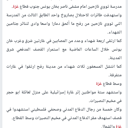
مدرسة تووي نازحين امام مشفى ناصر بخان يونس جنوب قطاع
غزة
.
واستهدفت طائرات الاحتلال بصاروخ واحد الطابق الثالث من المدرسة
التي تووي نازحين من رفح ما ألحق دمارا واسعا وادى لتناثر جثامين
الشهداء.
كما ارتقى اربعة شهداء وعدد من المصابين في غارتين شرق وغرب خان
يونس خلال الساعات الماضية مع استمرار القصف المدفعي شرق
المدينة.
كما انتشل المسعفون ثلاث شهداء من مدينة رفح ارتقوا في غارات
متفرقة.
وسط قطاع
غزة
واستشهد ستة مواطنين إثر غارة إسرائيلية على منزل لعائلة ابو حجر
في مخيم النصيرات.
وكان خمسة من رجال الدفاع المدني وصحفي فلسطيني استشهدوا في
قصف استهدف مقر الدفاع المدني في مخيم النصيرات وسط القطاع.
غزة
والشمال