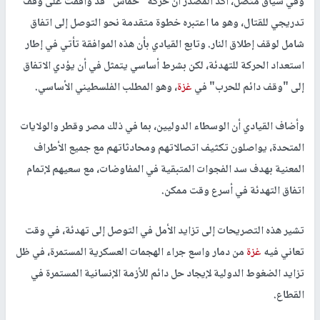
وفي سياق متصل، أكد المصدر أن حركة "حماس" قد وافقت على وقف
تدريجي للقتال، وهو ما اعتبره خطوة متقدمة نحو التوصل إلى اتفاق
شامل لوقف إطلاق النار. وتابع القيادي بأن هذه الموافقة تأتي في إطار
استعداد الحركة للتهدئة، لكن بشرط أساسي يتمثل في أن يؤدي الاتفاق
إلى "وقف دائم للحرب" في
غزة
، وهو المطلب الفلسطيني الأساسي.
وأضاف القيادي أن الوسطاء الدوليين، بما في ذلك مصر وقطر والولايات
المتحدة، يواصلون تكثيف اتصالاتهم ومحادثاتهم مع جميع الأطراف
المعنية بهدف سد الفجوات المتبقية في المفاوضات، مع سعيهم لإتمام
اتفاق التهدئة في أسرع وقت ممكن.
تشير هذه التصريحات إلى تزايد الأمل في التوصل إلى تهدئة، في وقت
تعاني فيه
غزة
من دمار واسع جراء الهجمات العسكرية المستمرة، في ظل
تزايد الضغوط الدولية لإيجاد حل دائم للأزمة الإنسانية المستمرة في
القطاع.