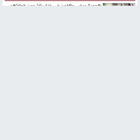
بالصور| مرضى عالقون في غزة يناشدون بإجلائهم
العاجل مع انهيار النظام الصحي
منذ 3 دقيقة
تقارير
" قانون درومي".. بين حق الدفاع عن النفس وواقع
الفلسطينيين تحت الاحتلال
منذ 8 ثواني
تقارير
شهداء بينهم أطفال في غزة.. والاحتلال يصعّد
غاراته ويمنح السكان دقائق للإخلاء
منذ 11 ثانية
تقارير
تصريحات خاصة
تصريحات خاصة
تصريحات خاصة