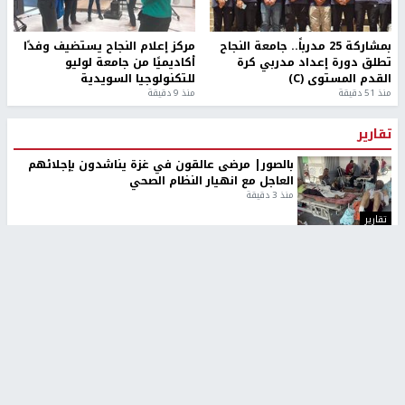
بمشاركة 25 مدرباً.. جامعة النجاح
مركز إعلام النجاح يستضيف وفدًا
تطلق دورة إعداد مدربي كرة
أكاديميًا من جامعة لوليو
القدم المستوى (C)
للتكنولوجيا السويدية
منذ 51 دقيقة
منذ 9 دقيقة
تقارير
بالصور| مرضى عالقون في غزة يناشدون بإجلائهم
العاجل مع انهيار النظام الصحي
منذ 3 دقيقة
تقارير
" قانون درومي".. بين حق الدفاع عن النفس وواقع
الفلسطينيين تحت الاحتلال
منذ 8 ثواني
تقارير
شهداء بينهم أطفال في غزة.. والاحتلال يصعّد
غاراته ويمنح السكان دقائق للإخلاء
منذ 11 ثانية
تقارير