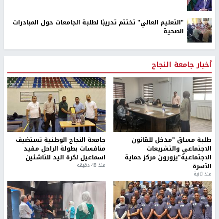
"التعليم العالي" تختتم تدريبًا لطلبة الجامعات حول المبادرات
الصحية
أخبار جامعة النجاح
طلبة مساق "مدخل للقانون
جامعة النجاح الوطنية تستضيف
الاجتماعي والتشريعات
منافسات بطولة الراحل مفيد
الاجتماعية"يزورون مركز حماية
اسماعيل لكرة اليد للناشئين
الأسرة
منذ 48 دقيقة
منذ ثانية