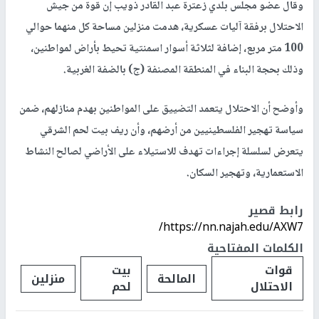
وقال عضو مجلس بلدي زعترة عبد القادر ذويب إن قوة من جيش
الاحتلال برفقة آليات عسكرية، هدمت منزلين مساحة كل منهما حوالي
100 متر مربع، إضافة لثلاثة أسوار اسمنتية تحيط بأراض لمواطنين،
وذلك بحجة البناء في المنطقة المصنفة (ج) بالضفة الغربية.
وأوضح أن الاحتلال يتعمد التضييق على المواطنين بهدم منازلهم، ضمن
سياسة تهجير الفلسطينيين من أرضهم، وأن ريف بيت لحم الشرقي
يتعرض لسلسلة إجراءات تهدف للاستيلاء على الأراضي لصالح النشاط
الاستعمارية، وتهجير السكان.
رابط قصير
https://nn.najah.edu/AXW7/
الكلمات المفتاحية
قوات
بيت
المالحة
منزلين
الاحتلال
لحم