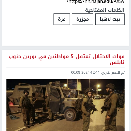
https://nn.najah.edu/AXSV/
الكلمات المفتاحية
بيت لاهيا
مجزرة
غزة
قوات الاحتلال تعتقل 5 مواطنين في بورين جنوب
نابلس
تم النشر بتاريخ:
2024-12-11 00:08