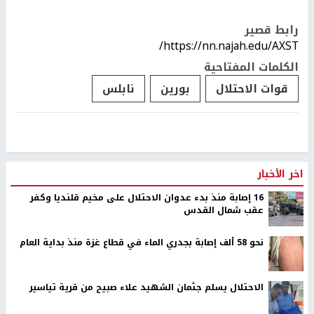
رابط قصير
https://nn.najah.edu/AXST/
الكلمات المفتاحية
قوات الاحتلال
بورين
نابلس
اخر الأخبار
16 إصابة منذ بدء عدوان الاحتلال على مخيم قلنديا وكفر
عقب شمال القدس
نحو 58 ألف إصابة بجدري الماء في قطاع غزة منذ بداية العام
الاحتلال يسلم جثمان الشهيد علاء صبيح من قرية تياسير