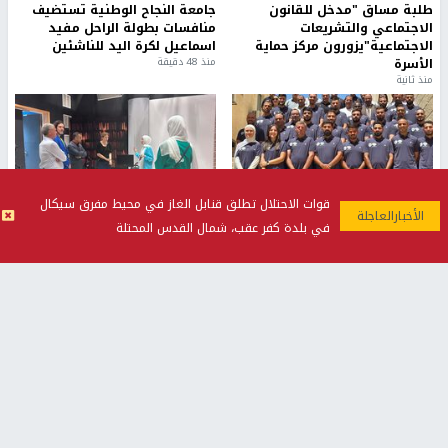
طلبة مساق "مدخل للقانون
جامعة النجاح الوطنية تستضيف
الاجتماعي والتشريعات
منافسات بطولة الراحل مفيد
الاجتماعية"يزورون مركز حماية
اسماعيل لكرة اليد للناشئين
الأسرة
منذ 48 دقيقة
منذ ثانية
قوات الاحتلال تطلق قنابل الغاز في محيط مفرق سيكال
بمشاركة 25 مدرباً.. جامعة النجاح
مركز إعلام النجاح يستضيف وفدًا
في بلدة كفر عقب، شمال القدس المحتلة
تطلق دورة إعداد مدربي كرة
أكاديميًا من جامعة لوليو
القدم المستوى (C)
للتكنولوجيا السويدية
منذ 51 دقيقة
منذ 9 دقيقة
تقارير
" قانون درومي".. بين حق الدفاع عن النفس وواقع
الفلسطينيين تحت الاحتلال
منذ 8 ثواني
تقارير
شهداء بينهم أطفال في غزة.. والاحتلال يصعّد