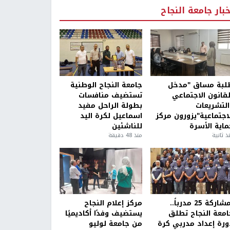
خبار جامعة النجاح
لبة مساق "مدخل
جامعة النجاح الوطنية
لقانون الاجتماعي
تستضيف منافسات
التشريعات
بطولة الراحل مفيد
لاجتماعية"يزورون مركز
اسماعيل لكرة اليد
ماية الأسرة
للناشئين
ذ ثانية
منذ 48 دقيقة
بمشاركة 25 مدرباً..
مركز إعلام النجاح
امعة النجاح تطلق
يستضيف وفدًا أكاديميًا
ورة إعداد مدربي كرة
من جامعة لوليو