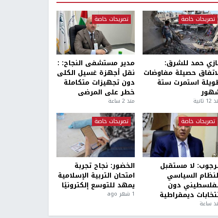
تصريحات خاصة
تصريحات خاصة
ازي حمد للشرق:
مدير مستشفى النجاح: :
لاتفاق حصيلة مفاوضات
نقل أجهزة غسيل الكلى
ويلة استمرت ستة
دون تجهيزات متكاملة
هور
خطر على المرضى
1 ثانية
منذ 2 ساعة
تصريحات خاصة
تصريحات خاصة
لرجوب: لا مستقبل
الخضور: نجاح تجربة
لنظام السياسي
امتحان التربية الإسلامية
لفلسطيني دون
يمهد للتوسع إلكترونيًا
نتخابات ديمقراطية
1 شهر ago
ذ ساعة