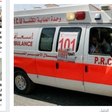
غ
ا
ط
ش
منذ 2
ا
ل
ا
ا
من
الخليل