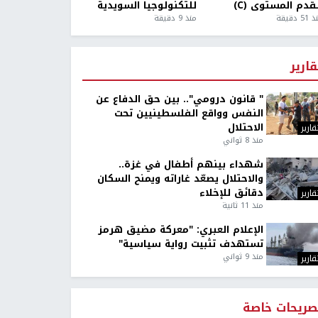
قدم المستوى (C)
للتكنولوجيا السويدية
5 دقيقة
منذ 9 دقيقة
قارير
" قانون درومي".. بين حق الدفاع عن
النفس وواقع الفلسطينيين تحت
الاحتلال
قارير
منذ 8 ثواني
شهداء بينهم أطفال في غزة..
والاحتلال يصعّد غاراته ويمنح السكان
دقائق للإخلاء
قارير
منذ 11 ثانية
الإعلام العبري: "معركة مضيق هرمز
تستهدف تثبيت رواية سياسية"
منذ 9 ثواني
قارير
صريحات خاصة