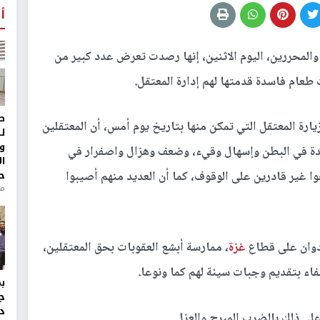
أ
المحررين، اليوم الاثنين، إنها رصدت تعرض عدد كبير من
عام فاسدة قدمتها لهم إدارة المعتقل.
ط
ارة المعتقل التي تمكن منها بتاريخ يوم أمس، أن المعتقلين
ل
و
يدة في البطن وإسهال وقيء، وضعف وهزال واصفرار في
ا
ح
 غير قادرين على الوقوف، كما أن العديد منهم أصيبوا
من
عدوان على قطاع
غزة
، ممارسة أبشع العقوبات بحق المعتقلين،
فاء بتقديم وجبات سيئة لهم كما ونوعا.
ج
د
لى ذلك بالضرب المبرح والعزل.