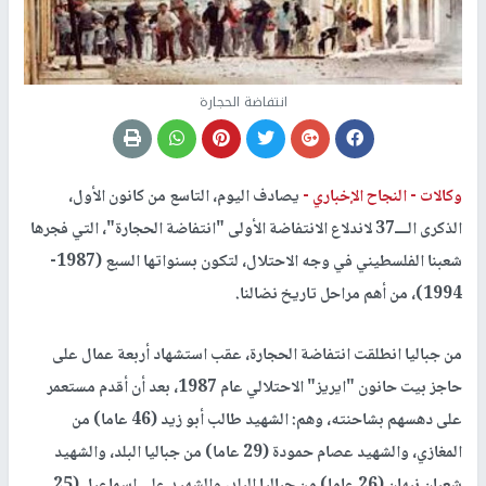
انتفاضة الحجارة
وكالات -
النجاح الإخباري -
يصادف اليوم، التاسع من كانون الأول،
الذكرى الـــ37 لاندلاع الانتفاضة الأولى "انتفاضة الحجارة"، التي فجرها
شعبنا الفلسطيني في وجه الاحتلال، لتكون بسنواتها السبع (1987-
1994)، من أهم مراحل تاريخ نضالنا.
من جباليا انطلقت انتفاضة الحجارة، عقب استشهاد أربعة عمال على
حاجز بيت حانون "ايريز" الاحتلالي عام 1987، بعد أن أقدم مستعمر
على دهسهم بشاحنته، وهم: الشهيد طالب أبو زيد (46 عاما) من
المغازي، والشهيد عصام حمودة (29 عاما) من جباليا البلد، والشهيد
شعبان نبهان (26 عاما) من جباليا البلد، والشهيد علي اسماعيل (25