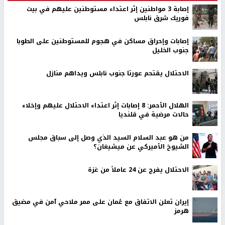
إصابة 3 مواطنين إثر اعتداء مستوطنين عليهم في بيت
فوريك شرق نابلس
إصابات وإحراق مساكن في هجوم للمستوطنين على الطوبا
جنوب الخليل
الاحتلال يقتحم عورتا جنوب نابلس ويداهم منازل
الهلال الأحمر: 8 إصابات إثر اعتداء الاحتلال عليهم وإخلاء
حالات مرضية في قلنديا
من هو عبد السلام السيد الذي وصل إلى سباق مجلس
الشيوخ الأميركي عن ميشيغان؟
الاحتلال يفرج عن 24 عاملاً من غزة
إيران تعلن الاتفاق مع عُمان على ممر ملاحي آمن في مضيق
هرمز