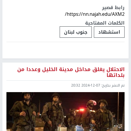
رابط قصير
https://nn.najah.edu/AXM2/
الكلمات المفتاحية
استشهاد
جنوب لبنان
الاحتلال يغلق مداخل مدينة الخليل وعددا من
بلداتها
تم النشر بتاريخ:
2024-12-07 20:32