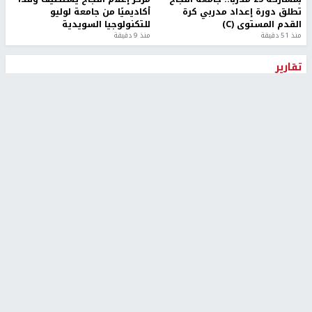
تطلق دورة إعداد مدربي كرة
أكاديميًا من جامعة لوليو
القدم المستوى (C)
للتكنولوجيا السويدية
منذ 51 دقيقة
منذ 9 دقيقة
تقارير
" قانون درومي".. بين حق الدفاع عن النفس وواقع
الفلسطينيين تحت الاحتلال
منذ 8 ثواني
تقارير
شهداء بينهم أطفال في غزة.. والاحتلال يصعّد
غاراته ويمنح السكان دقائق للإخلاء
منذ 11 ثانية
تقارير
الإعلام العبري: "معركة مضيق هرمز تستهدف تثبيت
رواية سياسية"
منذ 9 ثواني
تقارير
تصريحات خاصة