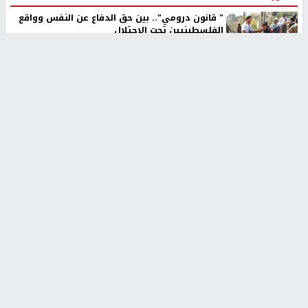
" قانون درومي".. بين حق الدفاع عن النفس وواقع
الفلسطينيين تحت الاحتلال
6 أيام، 17 ساعة ago
تقارير
شهداء بينهم أطفال في غزة.. والاحتلال يصعّد
غاراته ويمنح السكان دقائق للإخلاء
2 أسبوعين ago
تقارير
الإعلام العبري: "معركة مضيق هرمز تستهدف تثبيت
رواية سياسية"
2 أسبوعين، 4 أيام ago
تقارير
تصريحات خاصة
تصريحات خاصة
تصريحات خاصة