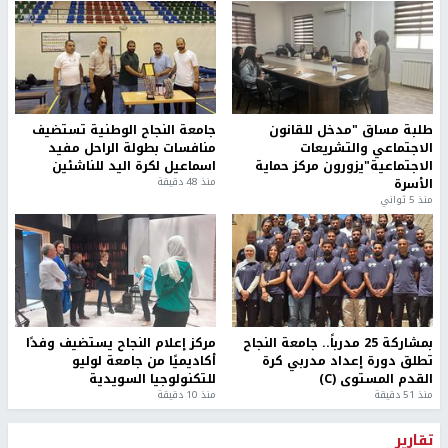
طلبة مساق "مدخل للقانون
جامعة النجاح الوطنية تستضيف
الاجتماعي والتشريعات
منافسات بطولة الراحل مفيد
الاجتماعية"يزورون مركز حماية
اسماعيل لكرة اليد للناشئين
الأسرة
منذ 48 دقيقة
منذ 5 ثواني
بمشاركة 25 مدرباً.. جامعة النجاح
مركز إعلام النجاح يستضيف وفدًا
تطلق دورة إعداد مدربي كرة
أكاديميًا من جامعة لوليو
القدم المستوى (C)
للتكنولوجيا السويدية
منذ 51 دقيقة
منذ 10 دقيقة
تقارير