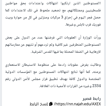
االمستوطنين الذين ارتكبوا انتهاكات واعتداءات بحق مواطنين
فلسطينيين وممتلكاتهم، مع تصعيد ملحوظ في تلك الاعتداءات كما
حصل فجر اليوم في إحراق 3 مركبات ومنزلين في كل من حوارة وبيت
فوريك قرب نابلس وغيرها.
ورأت الوزارة أن العقوبات التي فرضتها عدد من الدول على بعض
المستوطنين المتطرفين غير كافية ولم تردعهم أو تثنِهم عن ممارساتهم
الإرهابية في الضفة المحتلة بما فيها القدس الشرقية.
وطالبت بفرض عقوبات رادعة على منظومة الاستيطان الاستعماري
برمته، كما أنها تتابع انتهاكات المستوطنين مع المؤسسات الدولية
المختصة والدول كافة بهدف تطبيق قرار مجلس الأمن الدولي رقم
2334 وغيره من القرارات الأممية ذات العلاقة.
رابط قصير
https://nn.najah.edu/AXEX/
إنسخ الرابط