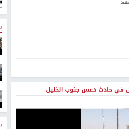
فقط.
ال
منذ 1
ت
ت
ت
ت
ت