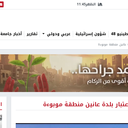
الظهر
11:45
البث
نيو 48
شؤون إسرائيلية
عربي ودولي
تقارير
أخبار جامعة 
ة عانين منطقة موبوءة
عتبار بلدة عانين منطقة موبوءة
ا