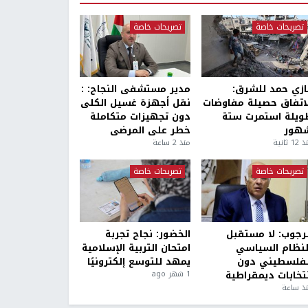
تصريحات خاصة
تصريحات خاصة
ازي حمد للشرق:
مدير مستشفى النجاح: :
لاتفاق حصيلة مفاوضات
نقل أجهزة غسيل الكلى
ويلة استمرت ستة
دون تجهيزات متكاملة
هور
خطر على المرضى
1 ثانية
منذ 2 ساعة
تصريحات خاصة
تصريحات خاصة
لرجوب: لا مستقبل
الخضور: نجاح تجربة
لنظام السياسي
امتحان التربية الإسلامية
لفلسطيني دون
يمهد للتوسع إلكترونيًا
نتخابات ديمقراطية
1 شهر ago
ذ ساعة