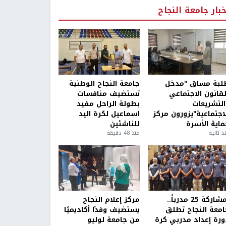
خبار جامعة النجاح
لبة مساق "مدخل
جامعة النجاح الوطنية
لقانون الاجتماعي
تستضيف منافسات
التشريعات
بطولة الراحل مفيد
لاجتماعية"يزورون مركز
اسماعيل لكرة اليد
ماية الأسرة
للناشئين
ذ ثانية
منذ 48 دقيقة
بمشاركة 25 مدرباً..
مركز إعلام النجاح
امعة النجاح تطلق
يستضيف وفدًا أكاديميًا
ورة إعداد مدربي كرة
من جامعة لوليو