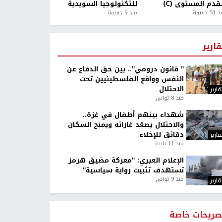
قدم المستوى (C)
للتكنولوجيا السويدية
5 دقيقة
منذ 9 دقيقة
قارير
" قانون درومي".. بين حق الدفاع عن
النفس وواقع الفلسطينيين تحت
الاحتلال
قارير
منذ 8 ثواني
شهداء بينهم أطفال في غزة..
والاحتلال يصعّد غاراته ويمنح السكان
دقائق للإخلاء
قارير
منذ 11 ثانية
الإعلام العبري: "معركة مضيق هرمز
تستهدف تثبيت رواية سياسية"
منذ 9 ثواني
قارير
صريحات خاصة