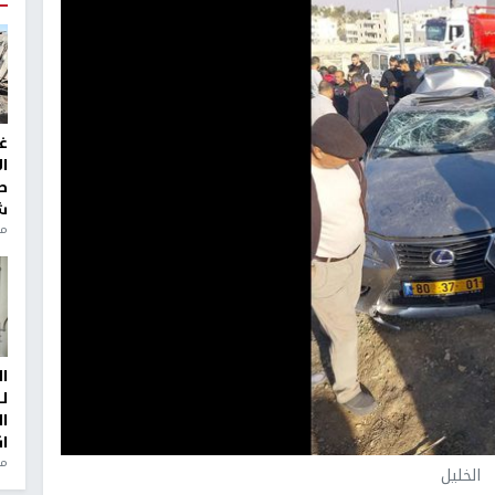
غ
ا
ط
ش
منذ 2
ا
ل
ا
ا
من
الخليل