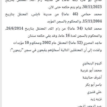
صالح أبو فارة (42 عاما) من مدينة رام الله، المعتقل بتاريخ
30/11/2023، ولم يتم حكمه حتى الآن.
محمد حمامي (46 عاما) من مدينة نابلس، المعتقل بتاريخ
15/11/2004، والمحكوم بالسجن المؤبد
محمد كفاية (34 عاما) من رام الله، المعتقل بتاريخ 26/6/2014،
والمحكوم بالسجن لمدة 16 عاما، وقد بقي حكمه سنتان
ماجد المصري (52 عاما) المعتقل عام 2002 ومحكوم 10 مؤبدات
ولفتت إلى أن المعتقلين التالية أسماؤهم يقبعون في سجن "ريمون":
كروم الريماوي
محمد أبو غربية
أشرف حنايشة
ياسر أبو بكر
علي قنيري
نزيه زيد
عبد الرحمن الرجبي