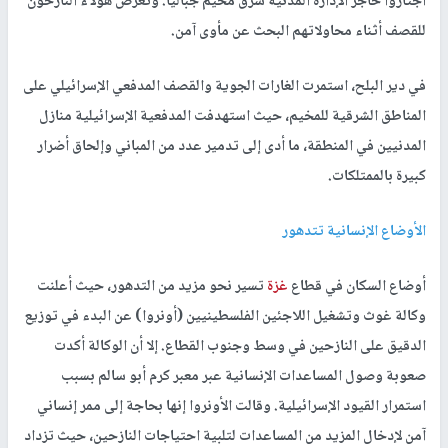
اجتازوا حاجز الإدارة المدنية شرق مخيم جباليا. وتعرض هؤلاء النازحون
للقصف أثناء محاولاتهم البحث عن مأوى آمن.
في دير البلح، استمرت الغارات الجوية والقصف المدفعي الإسرائيلي على
المناطق الشرقية للمخيم، حيث استهدفت المدفعية الإسرائيلية منازل
المدنيين في المنطقة، ما أدى إلى تدمير عدد من المباني وإلحاق أضرار
كبيرة بالممتلكات.
الأوضاع الإنسانية تتدهور
أوضاع السكان في قطاع
غزة
تسير نحو مزيد من التدهور، حيث أعلنت
وكالة غوث وتشغيل اللاجئين الفلسطينيين (أونروا) عن البدء في توزيع
الدقيق على النازحين في وسط وجنوب القطاع. إلا أن الوكالة أكدت
صعوبة وصول المساعدات الإنسانية عبر معبر كرم أبو سالم بسبب
استمرار القيود الإسرائيلية. وقالت الأونروا إنها بحاجة إلى ممر إنساني
آمن لإدخال المزيد من المساعدات لتلبية احتياجات النازحين، حيث تزداد