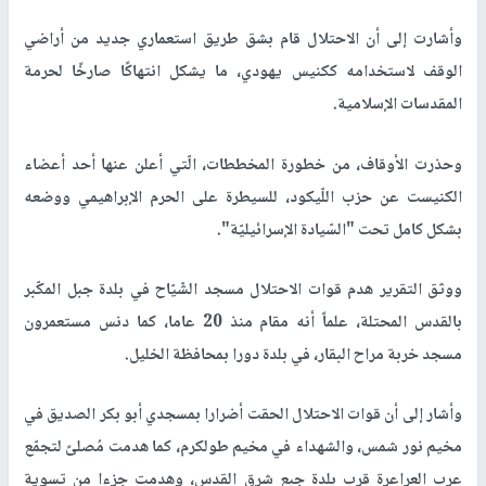
وأشارت إلى أن الاحتلال قام بشق طريق استعماري جديد من أراضي
الوقف لاستخدامه ككنيس يهودي، ما يشكل انتهاكًا صارخًا لحرمة
المقدسات الإسلامية.
وحذرت الأوقاف، من خطورة المخططات، الّتي أعلن عنها أحد أعضاء
الكنيست عن حزب اللّيكود، للسيطرة على الحرم الإبراهيمي ووضعه
بشكل كامل تحت "السّيادة الإسرائيليّة".
ووثق التقرير هدم قوات الاحتلال مسجد الشّيّاح في بلدة جبل المكّبر
بالقدس المحتلة، علماً أنه مقام منذ 20 عاما، كما دنس مستعمرون
مسجد خربة مراح البقار، في بلدة دورا بمحافظة الخليل.
وأشار إلى أن قوات الاحتلال الحقت أضرارا بمسجدي أبو بكر الصديق في
مخيم نور شمس، والشهداء في مخيم طولكرم، كما هدمت مُصلىً لتجمّع
عرب العراعرة قرب بلدة جبع شرق القدس، وهدمت جزءا من تسوية