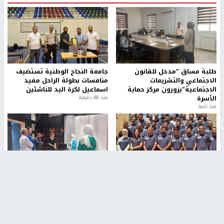
طلبة مساق "مدخل للقانون
جامعة النجاح الوطنية تستضيف
الاجتماعي والتشريعات
منافسات بطولة الراحل مفيد
الاجتماعية"يزورون مركز حماية
اسماعيل لكرة اليد للناشئين
الأسرة
منذ 48 دقيقة
منذ ثانية
بمشاركة 25 مدرباً.. جامعة النجاح
مركز إعلام النجاح يستضيف وفدًا
تطلق دورة إعداد مدربي كرة
أكاديميًا من جامعة لوليو
القدم المستوى (C)
للتكنولوجيا السويدية
منذ 51 دقيقة
منذ 9 دقيقة