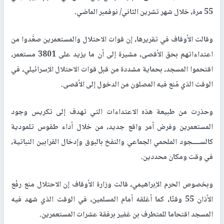
55 مرة، خلال شهر تشرين الثاني/ نوفمبر الماضي.
وقالت الأوقاف في تقريرها، إن قوات الاحتلال والمستعمرين صعَّدوا من
اعتداءاتهم بحق الأقصى، مشيرة إلى أن ما يزيد على 3801 مستعمر،
اقتحموا المسجد، بحماية مشددة من قبل قوات الاحتلال الإسرائيلي، في
الوقت الذي مُنع فيه المصلون من الدخول إلى الأقصى.
وحذرت من طبيعة هذه الاعتداءات التي تهدف إلى تكريس وجود
المستعمرين وفرض أمر واقع جديد، من خلال أداء طقوس تلمودية
كالســــجود الملحمي الجماعي والنفخ بالبوق وإدخال القرابين النباتية،
في وقت ومكان محددين.
وبخصوص الحرم الإبراهيمي، قالت وزارة الأوقاف إن الاحتلال منع رفْع
الأذان 55 وقتًا، كما أغلقه أمام المسلمين، في الوقت الذي شهد فيه
المسجد اقتحاما للمتطرف بن غفير برفقة عشرات المستعمرين.