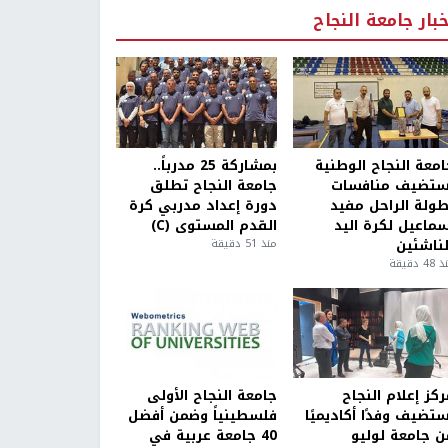
خبار جامعة النجاح
امعة النجاح الوطنية
بمشاركة 25 مدرباً..
ستضيف منافسات
جامعة النجاح تطلق
طولة الراحل مفيد
دورة إعداد مدربي كرة
سماعيل لكرة اليد
القدم المستوى (C)
لناشئين
منذ 51 دقيقة
4 دقيقة
كز إعلام النجاح
جامعة النجاح الأولى
ستضيف وفدًا أكاديميًا
فلسطينياً وضمن أفضل
ن جامعة لوليو
40 جامعة عربية في