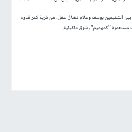
ابين الشقيقين يوسف وعلام نضال عقل، من قرية كفر قدوم
 مستعمرة "كدوميم"، شرق قلقيلية.
شؤون إسرائيلية
عربي ودولي
إشترك بالنشرة الإخبارية