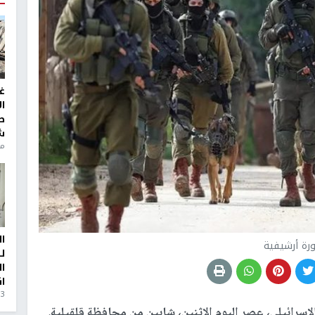
غ
ا
ط
ش
منذ 6
ا
رة أرشيفية
ل
ا
ا
3 أيام، 23 ساعة ago
إسرائيلي، عصر اليوم الاثنين، شابين من محافظة قلقيلية.