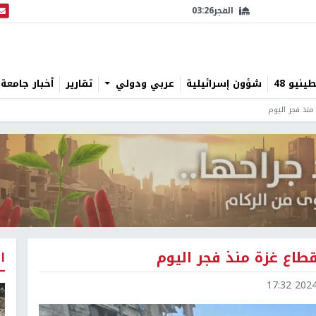
الفجر
03:26
البث
نيو 48
شؤون إسرائيلية
عربي ودولي
تقارير
أخبار جامعة 
ا
2024-1