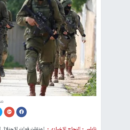
صو
نابلس -
النجاح الإخباري -
اعتقلت قوات الاحتلال ال