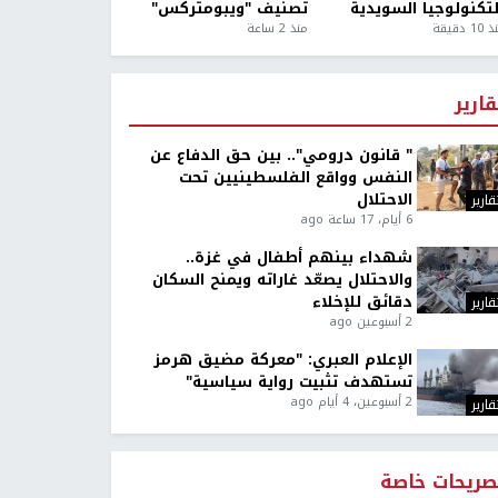
لتكنولوجيا السويدية
تصنيف "ويبومتركس"
1 دقيقة
منذ 2 ساعة
قارير
" قانون درومي".. بين حق الدفاع عن
النفس وواقع الفلسطينيين تحت
الاحتلال
قارير
6 أيام، 17 ساعة ago
شهداء بينهم أطفال في غزة..
والاحتلال يصعّد غاراته ويمنح السكان
دقائق للإخلاء
قارير
2 أسبوعين ago
الإعلام العبري: "معركة مضيق هرمز
تستهدف تثبيت رواية سياسية"
2 أسبوعين، 4 أيام ago
قارير
صريحات خاصة