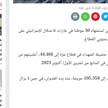
أ
رب الإبادة في غزة
أعلنت المصادر الطبية عن استشهاد 30 موطنا في غارات الاحتلال الإسرائيلي على
ج
ت
ب
ع حصيلة الشهداء في قطاع
غزة
إلى 44,466، أغلبيتهم من
ا
ل
 السابع من تشرين الأول/ أكتوبر 2023.
منذ 8
وأضافت المصادر ذاتها، أن حصيلة الإصابات ارتفعت إلى 105,358 جريحا، منذ بدء العدوان، في حين لا يزال
مر
ي
م