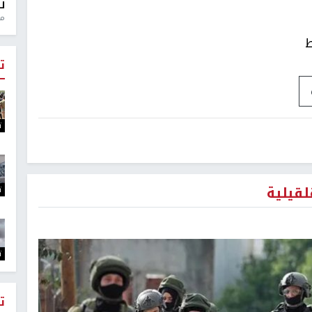
ل
منذ 0
ط
ت
ت
لقيلية
ت
ت
ت