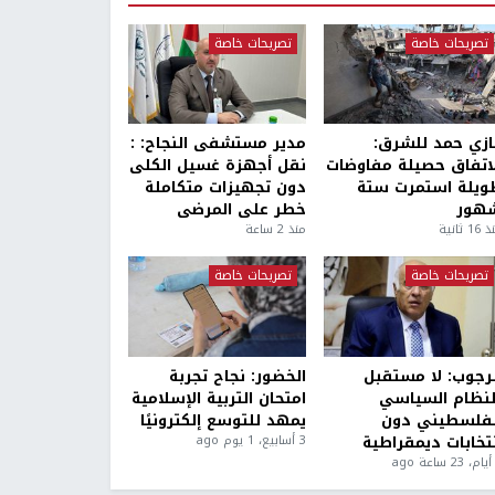
تصريحات خاصة
تصريحات خاصة
ازي حمد للشرق:
مدير مستشفى النجاح: :
لاتفاق حصيلة مفاوضات
نقل أجهزة غسيل الكلى
ويلة استمرت ستة
دون تجهيزات متكاملة
هور
خطر على المرضى
1 ثانية
منذ 2 ساعة
تصريحات خاصة
تصريحات خاصة
لرجوب: لا مستقبل
الخضور: نجاح تجربة
لنظام السياسي
امتحان التربية الإسلامية
لفلسطيني دون
يمهد للتوسع إلكترونيًا
نتخابات ديمقراطية
3 أسابيع، 1 يوم ago